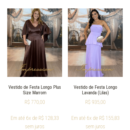
Vestido de Festa Longo Plus
Vestido de Festa Longo
Size Marrom
Lavanda (Lilas)
R$
770,00
R$
935,00
Em até 6x de
R$
128,33
Em até 6x de
R$
155,83
sem juros
sem juros