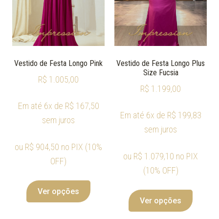
Vestido de Festa Longo Pink
Vestido de Festa Longo Plus
Size Fucsia
R$
1.005,00
R$
1.199,00
Em até 6x de
R$
167,50
Em até 6x de
R$
199,83
sem juros
sem juros
ou
R$
904,50
no PIX (10%
ou
R$
1.079,10
no PIX
OFF)
(10% OFF)
Ver opções
Ver opções