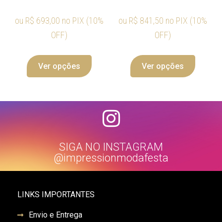
ou
R$
693,00
no PIX (10%
ou
R$
841,50
no PIX (10%
OFF)
OFF)
Ver opções
Ver opções
SIGA NO INSTAGRAM
@impressionmodafesta
LINKS IMPORTANTES
Envio e Entrega