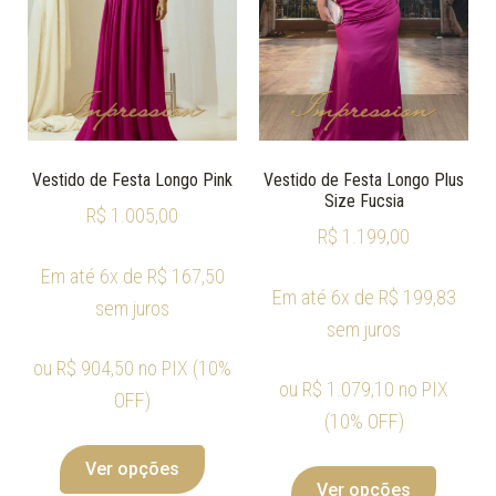
Vestido de Festa Longo Pink
Vestido de Festa Longo Plus
Size Fucsia
R$
1.005,00
R$
1.199,00
Em até 6x de
R$
167,50
Em até 6x de
R$
199,83
sem juros
sem juros
ou
R$
904,50
no PIX (10%
ou
R$
1.079,10
no PIX
OFF)
(10% OFF)
Ver opções
Ver opções