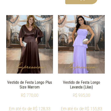
Vestido de Festa Longo Plus
Vestido de Festa Longo
Size Marrom
Lavanda (Lilas)
R$
770,00
R$
935,00
Em até 6x de
R$
128,33
Em até 6x de
R$
155,83