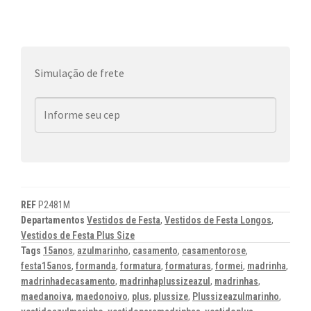
Simulação de frete
REF
P2481M
Departamentos
Vestidos de Festa
,
Vestidos de Festa Longos
,
Vestidos de Festa Plus Size
Tags
15anos
,
azulmarinho
,
casamento
,
casamentorose
,
festa15anos
,
formanda
,
formatura
,
formaturas
,
formei
,
madrinha
,
madrinhadecasamento
,
madrinhaplussizeazul
,
madrinhas
,
maedanoiva
,
maedonoivo
,
plus
,
plussize
,
Plussizeazulmarinho
,