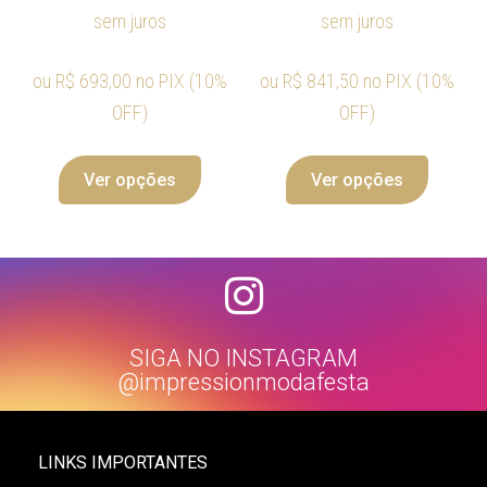
sem juros
sem juros
ou
R$
693,00
no PIX (10%
ou
R$
841,50
no PIX (10%
OFF)
OFF)
Ver opções
Ver opções
SIGA NO INSTAGRAM
@impressionmodafesta
LINKS IMPORTANTES