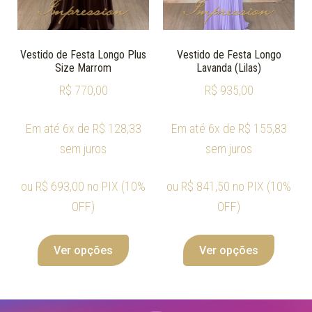
Vestido de Festa Longo Plus
Vestido de Festa Longo
Size Marrom
Lavanda (Lilas)
R$
770,00
R$
935,00
Em até 6x de
R$
128,33
Em até 6x de
R$
155,83
sem juros
sem juros
ou
R$
693,00
no PIX (10%
ou
R$
841,50
no PIX (10%
OFF)
OFF)
Ver opções
Ver opções