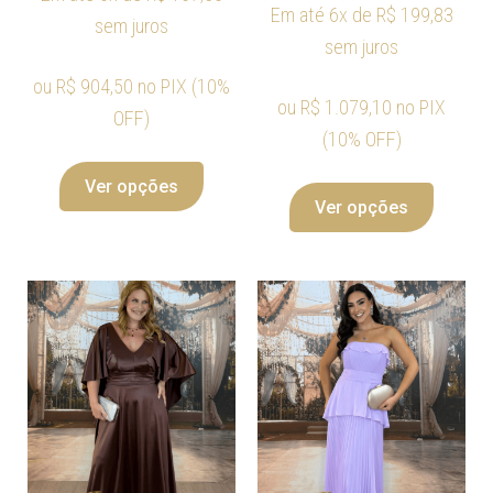
Em até 6x de
R$
199,83
sem juros
sem juros
ou
R$
904,50
no PIX (10%
ou
R$
1.079,10
no PIX
OFF)
(10% OFF)
Ver opções
Ver opções