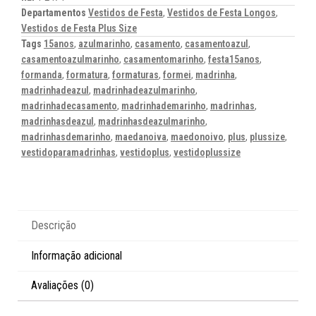
Departamentos
Vestidos de Festa
,
Vestidos de Festa Longos
,
Vestidos de Festa Plus Size
Tags
15anos
,
azulmarinho
,
casamento
,
casamentoazul
,
casamentoazulmarinho
,
casamentomarinho
,
festa15anos
,
formanda
,
formatura
,
formaturas
,
formei
,
madrinha
,
madrinhadeazul
,
madrinhadeazulmarinho
,
madrinhadecasamento
,
madrinhademarinho
,
madrinhas
,
madrinhasdeazul
,
madrinhasdeazulmarinho
,
madrinhasdemarinho
,
maedanoiva
,
maedonoivo
,
plus
,
plussize
,
vestidoparamadrinhas
,
vestidoplus
,
vestidoplussize
Descrição
Informação adicional
Avaliações (0)