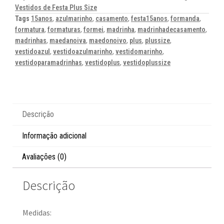
Vestidos de Festa Plus Size
Tags
15anos
,
azulmarinho
,
casamento
,
festa15anos
,
formanda
,
formatura
,
formaturas
,
formei
,
madrinha
,
madrinhadecasamento
,
madrinhas
,
maedanoiva
,
maedonoivo
,
plus
,
plussize
,
vestidoazul
,
vestidoazulmarinho
,
vestidomarinho
,
vestidoparamadrinhas
,
vestidoplus
,
vestidoplussize
Descrição
Informação adicional
Avaliações (0)
Descrição
Medidas: