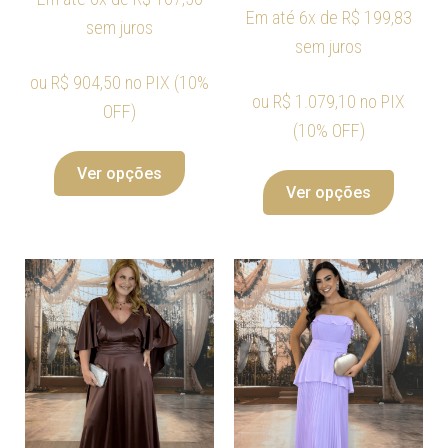
Em até 6x de
R$
199,83
sem juros
sem juros
ou
R$
904,50
no PIX (10%
ou
R$
1.079,10
no PIX
OFF)
(10% OFF)
Ver opções
Ver opções