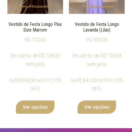
Vestido de Festa Longo Plus
Vestido de Festa Longo
Size Marrom
Lavanda (Lilas)
R$
770,00
R$
935,00
Em até 6x de
R$
128,33
Em até 6x de
R$
155,83
sem juros
sem juros
ou
R$
693,00
no PIX (10%
ou
R$
841,50
no PIX (10%
OFF)
OFF)
Ver opções
Ver opções