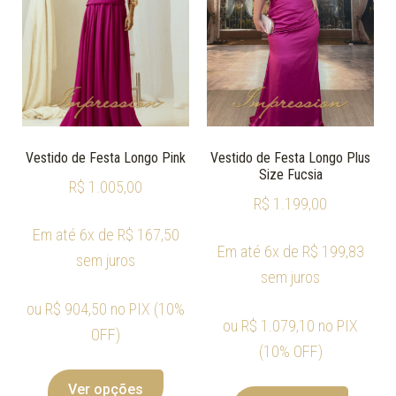
Vestido de Festa Longo Pink
Vestido de Festa Longo Plus
Size Fucsia
R$
1.005,00
R$
1.199,00
Em até 6x de
R$
167,50
Em até 6x de
R$
199,83
sem juros
sem juros
ou
R$
904,50
no PIX (10%
ou
R$
1.079,10
no PIX
OFF)
(10% OFF)
Ver opções