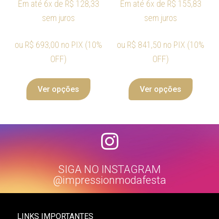
Em até 6x de
R$
128,33
Em até 6x de
R$
155,83
sem juros
sem juros
ou
R$
693,00
no PIX (10%
ou
R$
841,50
no PIX (10%
OFF)
OFF)
Ver opções
Ver opções
SIGA NO INSTAGRAM
@impressionmodafesta
LINKS IMPORTANTES