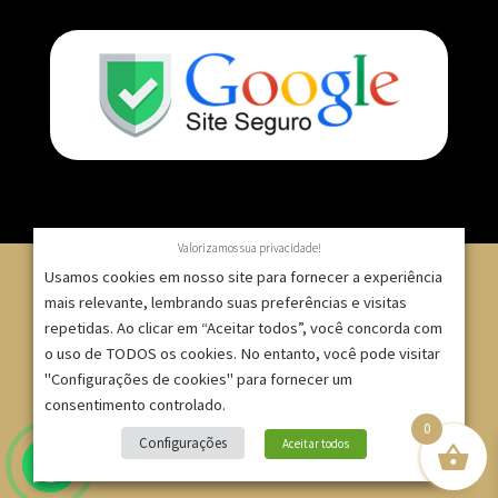
Valorizamos sua privacidade!
Usamos cookies em nosso site para fornecer a experiência
mais relevante, lembrando suas preferências e visitas
repetidas. Ao clicar em “Aceitar todos”, você concorda com
© 2007 – 2025 – ImpressionModaFesta | Rua Serra de
o uso de TODOS os cookies. No entanto, você pode visitar
Japi, 1332 – Tatuapé – São Paulo/SP – CNPJ:
"Configurações de cookies" para fornecer um
09.271.257/0001-52 |
consentimento controlado.
0
Site criado por
Bruno Gontijo
Configurações
Aceitar todos