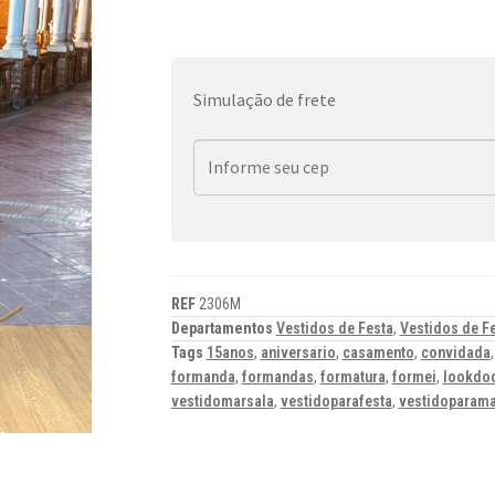
Simulação de frete
REF
2306M
Departamentos
Vestidos de Festa
,
Vestidos de F
Tags
15anos
,
aniversario
,
casamento
,
convidada
formanda
,
formandas
,
formatura
,
formei
,
lookdo
vestidomarsala
,
vestidoparafesta
,
vestidoparama