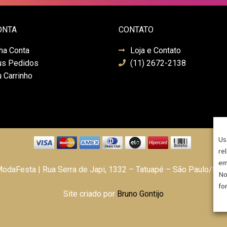
ONTA
CONTATO
ha Conta
Loja e Contato
s Pedidos
(11) 2672-2138
 Carrinho
Us
re
em
daFesta | Rua Serra de Japi, 1332 – Tatuapé – São Paulo/SP
No
fo
Site criado por
Bruno Gontijo