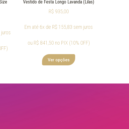
Size
Vestido de Festa Longo Lavanda (Lilas)
R$
935,00
Em até 6x de
R$
155,83
sem juros
juros
ou
R$
841,50
no PIX (10% OFF)
OFF)
Ver opções