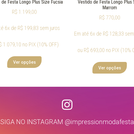
 de Festa Longo Plus Size Fucsia
Vestido de Festa Longo Plus 
Marrom
R$
1.199,00
R$
770,00
té 6x de
R$
199,83
sem juros
Em até 6x de
R$
128,33
sem 
$
1.079,10
no PIX (10% OFF)
ou
R$
693,00
no PIX (10% 
Ver opções
Ver opções
SIGA NO INSTAGRAM @impressionmodafesta