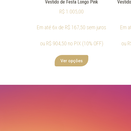
Vestido de Festa Longo Pink
Vestido
R$
1.005,00
Em até 6x de
R$
167,50
sem juros
Em a
ou
R$
904,50
no PIX (10% OFF)
ou
R
Ver opções