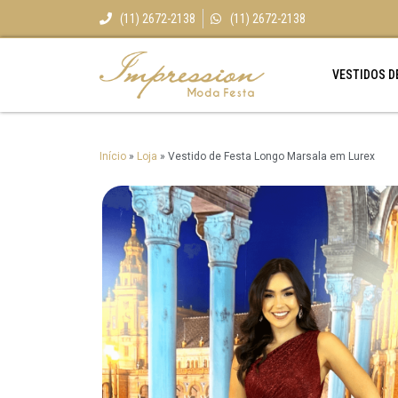
(11) 2672-2138
(11) 2672-2138
VESTIDOS D
Início
»
Loja
»
Vestido de Festa Longo Marsala em Lurex