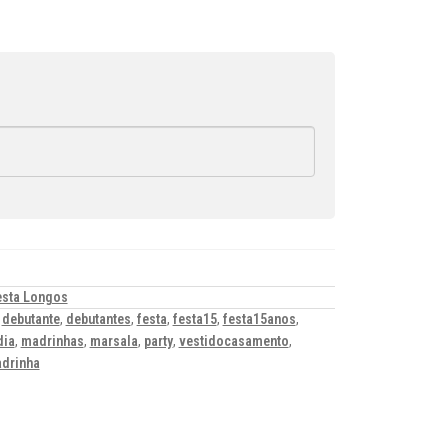
esta Longos
,
debutante
,
debutantes
,
festa
,
festa15
,
festa15anos
,
dia
,
madrinhas
,
marsala
,
party
,
vestidocasamento
,
drinha