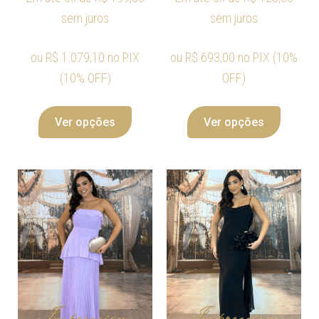
sem juros
sem juros
ou
R$
1.079,10
no PIX
ou
R$
693,00
no PIX (10%
(10% OFF)
OFF)
Ver opções
Ver opções