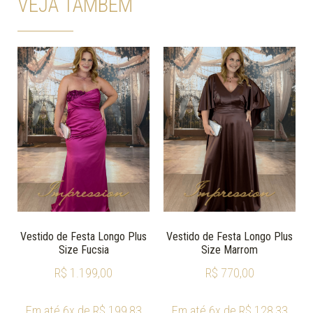
VEJA TAMBÉM
Vestido de Festa Longo Plus
Vestido de Festa Longo Plus
Size Fucsia
Size Marrom
R$
1.199,00
R$
770,00
Em até 6x de
R$
199,83
Em até 6x de
R$
128,33