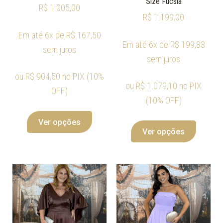
Size Fucsia
R$
1.005,00
R$
1.199,00
Em até 6x de
R$
167,50
Em até 6x de
R$
199,83
sem juros
sem juros
ou
R$
904,50
no PIX (10%
ou
R$
1.079,10
no PIX
OFF)
(10% OFF)
Ver opções
Ver opções