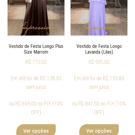
Vestido de Festa Longo Plus
Vestido de Festa Longo
Size Marrom
Lavanda (Lilas)
R$
770,00
R$
935,00
Em até 6x de
R$
128,33
Em até 6x de
R$
155,83
sem juros
sem juros
ou
R$
693,00
no PIX (10%
ou
R$
841,50
no PIX (10%
OFF)
OFF)
Ver opções
Ver opções