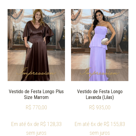
Vestido de Festa Longo Plus
Vestido de Festa Longo
Size Marrom
Lavanda (Lilas)
R$
770,00
R$
935,00
Em até 6x de
R$
128,33
Em até 6x de
R$
155,83
sem juros
sem juros