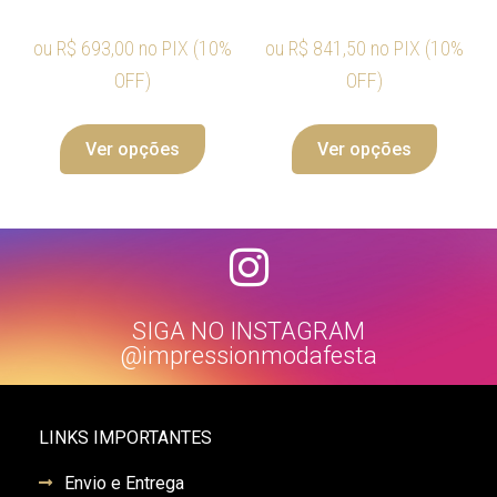
ou
R$
693,00
no PIX (10%
ou
R$
841,50
no PIX (10%
OFF)
OFF)
Ver opções
Ver opções
SIGA NO INSTAGRAM
@impressionmodafesta
LINKS IMPORTANTES
Envio e Entrega