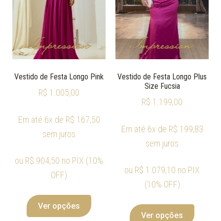
Vestido de Festa Longo Pink
Vestido de Festa Longo Plus
Size Fucsia
R$
1.005,00
R$
1.199,00
Em até 6x de
R$
167,50
Em até 6x de
R$
199,83
sem juros
sem juros
ou
R$
904,50
no PIX (10%
ou
R$
1.079,10
no PIX
OFF)
(10% OFF)
Ver opções
Ver opções