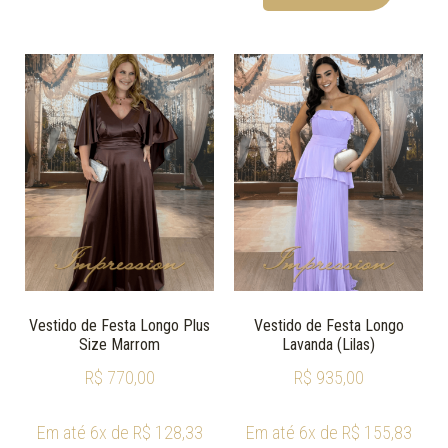
Vestido de Festa Longo Plus
Vestido de Festa Longo
Size Marrom
Lavanda (Lilas)
R$
770,00
R$
935,00
Em até 6x de
R$
128,33
Em até 6x de
R$
155,83