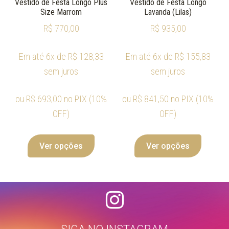
Vestido de Festa Longo Plus
Vestido de Festa Longo
Size Marrom
Lavanda (Lilas)
R$
770,00
R$
935,00
Em até 6x de
R$
128,33
Em até 6x de
R$
155,83
sem juros
sem juros
ou
R$
693,00
no PIX (10%
ou
R$
841,50
no PIX (10%
OFF)
OFF)
Ver opções
Ver opções