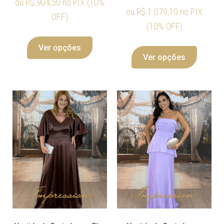
ou
R$
904,50
no PIX (10%
ou
R$
1.079,10
no PIX
OFF)
(10% OFF)
Ver opções
Ver opções