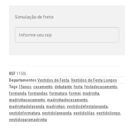
Simulação de frete
REF
1150L
Departamentos
Vestidos de Festa
,
Vestidos de Festa Longos
Tags
15anos
,
casamento
,
debutante
,
festa
,
festadecasamento
,
formanda
,
formandas
,
formatura
,
formei
,
madrinha
,
madrinhacasamento
,
madrinhadecasamento
,
madrinhadelavanda
,
madrinhas
,
vestidodefestalavanda
,
vestidoformatura
,
vestidolanvanda
,
vestidolilas
,
vestidolongo
,
vestidoparamadrinha