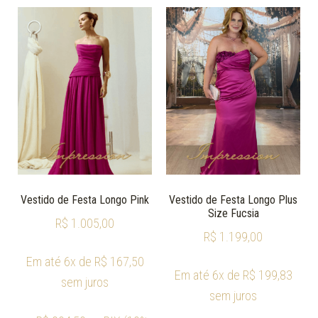
Vestido de Festa Longo Pink
Vestido de Festa Longo Plus
Size Fucsia
R$
1.005,00
R$
1.199,00
Em até 6x de
R$
167,50
Em até 6x de
R$
199,83
sem juros
sem juros