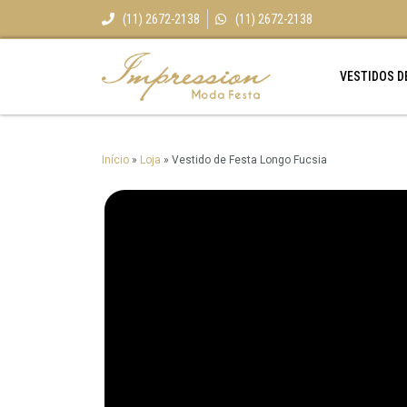
(11) 2672-2138
(11) 2672-2138
VESTIDOS D
Início
»
Loja
»
Vestido de Festa Longo Fucsia