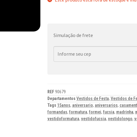
Simulação de frete
REF
90679
Departamentos
Vestidos de Festa
,
Vestidos de F
Tags
15anos
,
aniversario
,
aniversarios
,
casamen
formandas
,
formatura
,
formei
,
fucsia
,
madrinha
,
vestidoformatura
,
vestidofucsia
,
vestidolongo
,
v