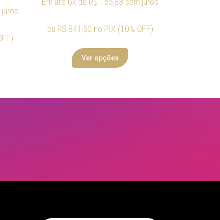
Em até 6x de
R$
155,83
sem juros
juros
ou
R$
841,50
no PIX (10% OFF)
OFF)
Ver opções