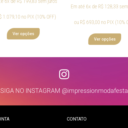
té 6x de
R$
199,83
sem juros
Em até 6x de
R$
128,33
sem 
$
1.079,10
no PIX (10% OFF)
ou
R$
693,00
no PIX (10% 
Ver opções
Ver opções
SIGA NO INSTAGRAM @impressionmodafesta
ONTA
CONTATO