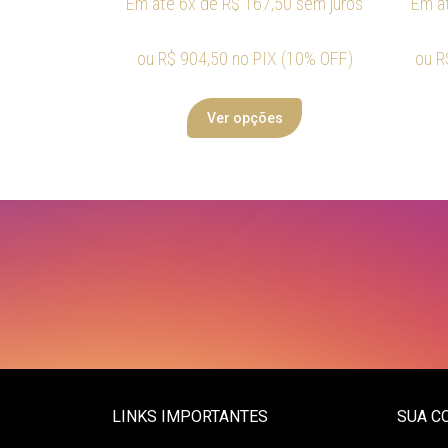
Em até 6x de
R$
167,50
sem juros
Em a
ou
R$
904,50
no PIX (10% OFF)
ou
R
Ver opções
LINKS IMPORTANTES
SUA C