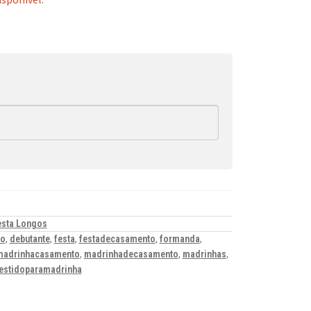
esta Longos
to
,
debutante
,
festa
,
festadecasamento
,
formanda
,
madrinhacasamento
,
madrinhadecasamento
,
madrinhas
,
estidoparamadrinha