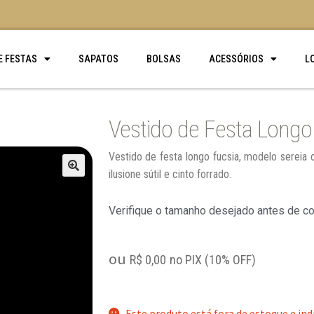
E FESTAS
SAPATOS
BOLSAS
ACESSÓRIOS
L
Vestido de Festa Longo
Vestido de festa longo fucsia, modelo sereia
ilusione sútil e cinto forrado.
🔍
Verifique o tamanho desejado antes de c
ou
R$
0,00
no PIX (10% OFF)
Este produto está fora de estoque e ind