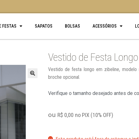
E FESTAS
SAPATOS
BOLSAS
ACESSÓRIOS
L
Vestido de Festa Longo
Vestido de festa longo em zibeline, modelo
broche opcional.
🔍
Verifique o tamanho desejado antes de c
ou
R$
0,00
no PIX (10% OFF)
Este produto está fora de estoque e ind