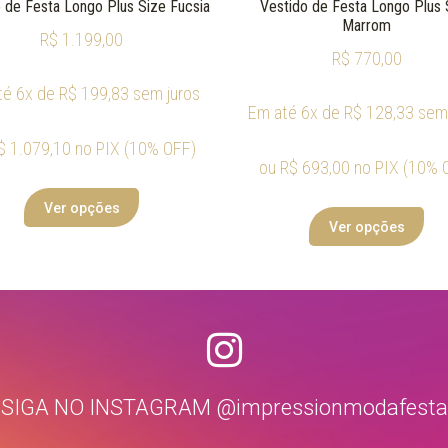
 de Festa Longo Plus Size Fucsia
Vestido de Festa Longo Plus 
Marrom
R$
1.199,00
R$
770,00
té 6x de
R$
199,83
sem juros
Em até 6x de
R$
128,33
sem 
$
1.079,10
no PIX (10% OFF)
ou
R$
693,00
no PIX (10% 
Ver opções
Ver opções
SIGA NO INSTAGRAM @impressionmodafesta