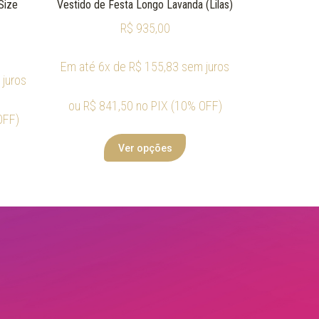
Size
Vestido de Festa Longo Lavanda (Lilas)
R$
935,00
Em até 6x de
R$
155,83
sem juros
juros
ou
R$
841,50
no PIX (10% OFF)
OFF)
Ver opções