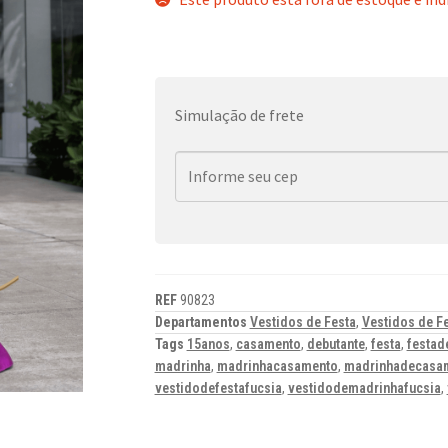
Simulação de frete
REF
90823
Departamentos
Vestidos de Festa
,
Vestidos de F
Tags
15anos
,
casamento
,
debutante
,
festa
,
festad
madrinha
,
madrinhacasamento
,
madrinhadecasa
vestidodefestafucsia
,
vestidodemadrinhafucsia
,