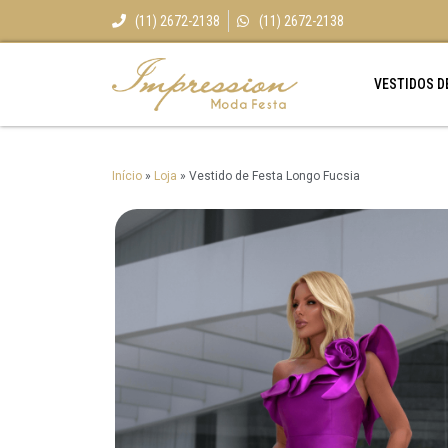
(11) 2672-2138
(11) 2672-2138
VESTIDOS D
Início
»
Loja
»
Vestido de Festa Longo Fucsia