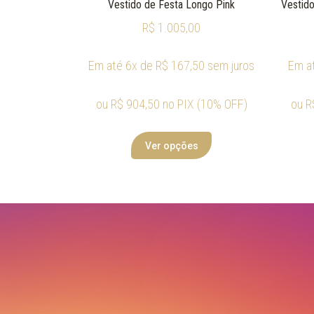
Vestido de Festa Longo Pink
Vestido
R$
1.005,00
Em até 6x de
R$
167,50
sem juros
Em a
ou
R$
904,50
no PIX (10% OFF)
ou
R
Ver opções