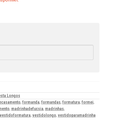
esta Longos
ecasamento
,
formanda
,
formandas
,
formatura
,
formei
,
mento
,
madrinhadefucsia
,
madrinhas
,
vestidoformatura
,
vestidolongo
,
vestidoparamadrinha