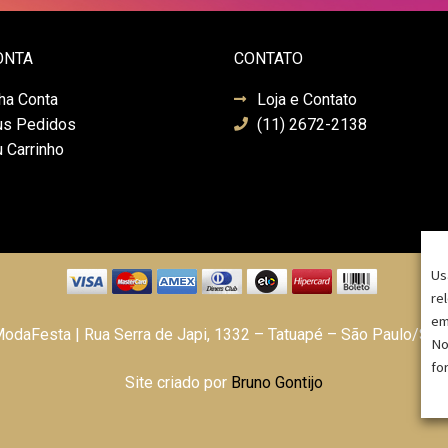
ONTA
CONTATO
ha Conta
Loja e Contato
s Pedidos
(11) 2672-2138
 Carrinho
Us
re
em
daFesta | Rua Serra de Japi, 1332 – Tatuapé – São Paulo/SP
No
fo
Site criado por
Bruno Gontijo