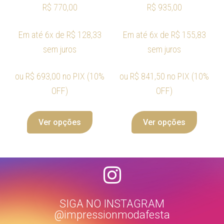
R$
770,00
R$
935,00
Em até 6x de
R$
128,33
Em até 6x de
R$
155,83
sem juros
sem juros
ou
R$
693,00
no PIX (10%
ou
R$
841,50
no PIX (10%
OFF)
OFF)
Ver opções
Ver opções
SIGA NO INSTAGRAM
@impressionmodafesta