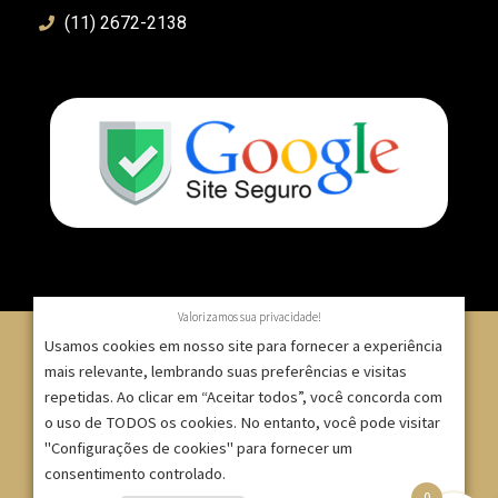
(11) 2672-2138
Valorizamos sua privacidade!
Usamos cookies em nosso site para fornecer a experiência
mais relevante, lembrando suas preferências e visitas
repetidas. Ao clicar em “Aceitar todos”, você concorda com
© 2007 – 2025 – ImpressionModaFesta | Rua Serra de
o uso de TODOS os cookies. No entanto, você pode visitar
Japi, 1332 – Tatuapé – São Paulo/SP – CNPJ:
"Configurações de cookies" para fornecer um
09.271.257/0001-52 |
consentimento controlado.
0