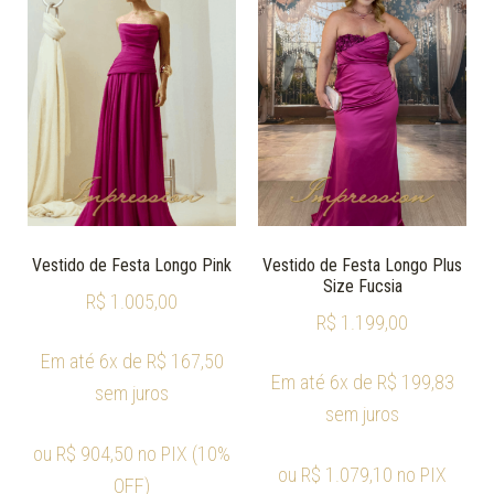
Vestido de Festa Longo Pink
Vestido de Festa Longo Plus
Size Fucsia
R$
1.005,00
R$
1.199,00
Em até 6x de
R$
167,50
Em até 6x de
R$
199,83
sem juros
sem juros
ou
R$
904,50
no PIX (10%
ou
R$
1.079,10
no PIX
OFF)