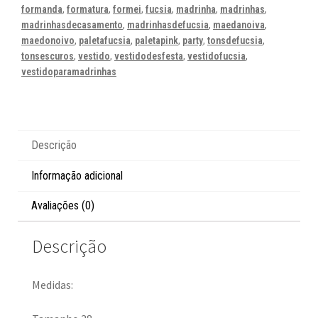
formanda
,
formatura
,
formei
,
fucsia
,
madrinha
,
madrinhas
,
madrinhasdecasamento
,
madrinhasdefucsia
,
maedanoiva
,
maedonoivo
,
paletafucsia
,
paletapink
,
party
,
tonsdefucsia
,
tonsescuros
,
vestido
,
vestidodesfesta
,
vestidofucsia
,
vestidoparamadrinhas
Descrição
Informação adicional
Avaliações (0)
Descrição
Medidas: