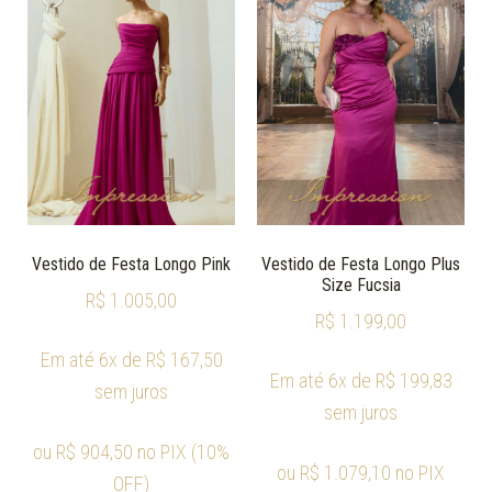
Vestido de Festa Longo Pink
Vestido de Festa Longo Plus
Size Fucsia
R$
1.005,00
R$
1.199,00
Em até 6x de
R$
167,50
Em até 6x de
R$
199,83
sem juros
sem juros
ou
R$
904,50
no PIX (10%
ou
R$
1.079,10
no PIX
OFF)