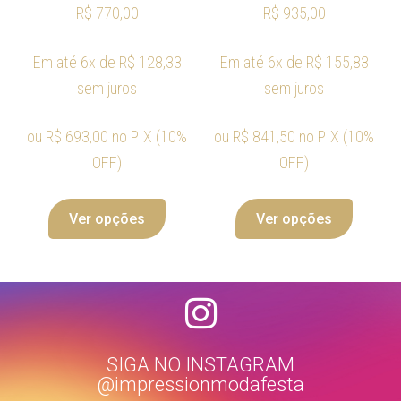
R$
770,00
R$
935,00
Em até 6x de
R$
128,33
Em até 6x de
R$
155,83
sem juros
sem juros
ou
R$
693,00
no PIX (10%
ou
R$
841,50
no PIX (10%
OFF)
OFF)
Ver opções
Ver opções
SIGA NO INSTAGRAM
@impressionmodafesta