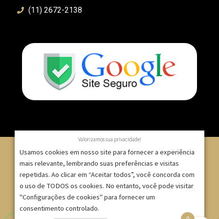
(11) 2672-2138
Valorizamos sua privacidade!
Usamos cookies em nosso site para fornecer a experiência
mais relevante, lembrando suas preferências e visitas
repetidas. Ao clicar em “Aceitar todos”, você concorda com
© 2007 – 2025 – ImpressionModaFesta | Rua Serra de
o uso de TODOS os cookies. No entanto, você pode visitar
Japi, 1332 – Tatuapé – São Paulo/SP – CNPJ:
"Configurações de cookies" para fornecer um
09.271.257/0001-52 |
consentimento controlado.
0