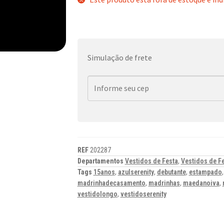
Simulação de frete
REF
202287
Departamentos
Vestidos de Festa
,
Vestidos de F
Tags
15anos
,
azulserenity
,
debutante
,
estampado
madrinhadecasamento
,
madrinhas
,
maedanoiva
,
vestidolongo
,
vestidoserenity