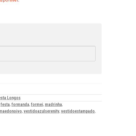
esta Longos
,
festa
,
formanda
,
formei
,
madrinha
,
maedonoivo
,
vestidoazulserenity
,
vestidoestampado
,