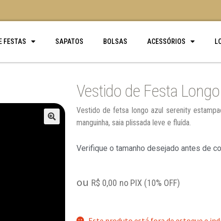
E FESTAS
SAPATOS
BOLSAS
ACESSÓRIOS
L
Vestido de Festa Long
Vestido de fetsa longo azul serenity estam
manguinha, saia plissada leve e fluída.
🔍
Verifique o tamanho desejado antes de c
ou
R$
0,00
no PIX (10% OFF)
Este produto está fora de estoque e ind