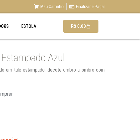
Meu Carrinho
Finalizar e Pagar
R$
0,00
OOKS
ESTOLA
o Estampado Azul
pado em tule estampado, decote ombro a ombro com
omprar
isponível.