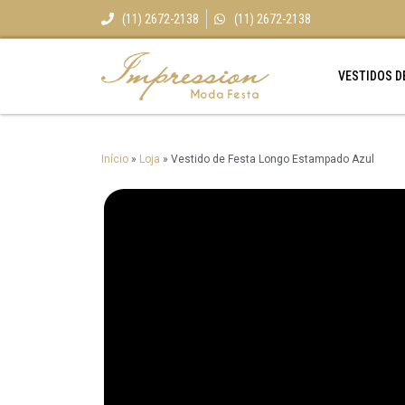
(11) 2672-2138
(11) 2672-2138
VESTIDOS D
Início
»
Loja
»
Vestido de Festa Longo Estampado Azul