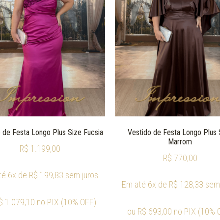
 de Festa Longo Plus Size Fucsia
Vestido de Festa Longo Plus 
Marrom
R$
1.199,00
R$
770,00
té 6x de
R$
199,83
sem juros
Em até 6x de
R$
128,33
sem 
$
1.079,10
no PIX (10% OFF)
ou
R$
693,00
no PIX (10% 