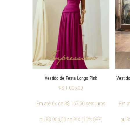
Vestido de Festa Longo Pink
Vestido
R$
1.005,00
Em até 6x de
R$
167,50
sem juros
Em a
ou
R$
904,50
no PIX (10% OFF)
ou
R