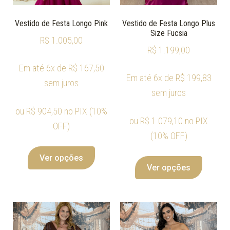
Vestido de Festa Longo Pink
Vestido de Festa Longo Plus
Size Fucsia
R$
1.005,00
R$
1.199,00
Em até 6x de
R$
167,50
Em até 6x de
R$
199,83
sem juros
sem juros
ou
R$
904,50
no PIX (10%
ou
R$
1.079,10
no PIX
OFF)
(10% OFF)
Ver opções
Ver opções