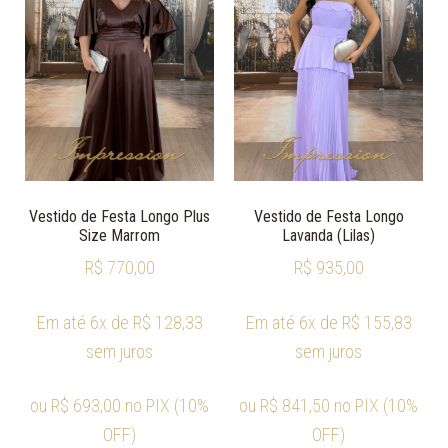
Vestido de Festa Longo Plus
Vestido de Festa Longo
Size Marrom
Lavanda (Lilas)
R$
770,00
R$
935,00
Em até 6x de
R$
128,33
Em até 6x de
R$
155,83
sem juros
sem juros
ou
R$
693,00
no PIX (10%
ou
R$
841,50
no PIX (10%
OFF)
OFF)