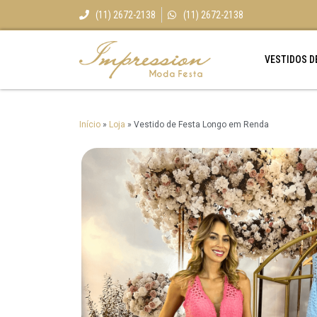
(11) 2672-2138
(11) 2672-2138
VESTIDOS D
Início
»
Loja
»
Vestido de Festa Longo em Renda