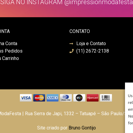
SIGA NO INSTAGRAM @impressionmodafesta
ONTA
CONTATO
ha Conta
Loja e Contato
s Pedidos
(11) 2672-2138
 Carrinho
Us
re
em
daFesta | Rua Serra de Japi, 1332 – Tatuapé – São Paulo/SP
No
fo
Site criado por
Bruno Gontijo