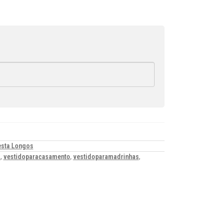
esta Longos
a
,
vestidoparacasamento
,
vestidoparamadrinhas
,