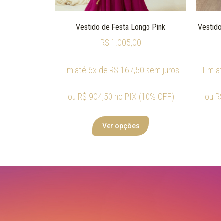
Vestido de Festa Longo Pink
Vestido
R$
1.005,00
Em até 6x de
R$
167,50
sem juros
Em a
ou
R$
904,50
no PIX (10% OFF)
ou
R
Ver opções