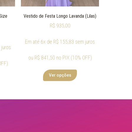
Size
Vestido de Festa Longo Lavanda (Lilas)
R$
935,00
Em até 6x de
R$
155,83
sem juros
juros
ou
R$
841,50
no PIX (10% OFF)
OFF)
Ver opções