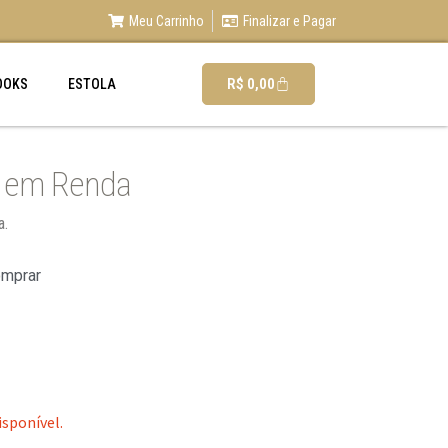
Meu Carrinho
Finalizar e Pagar
R$
0,00
OOKS
ESTOLA
o em Renda
a.
omprar
isponível.