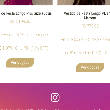
 de Festa Longo Plus Size Fucsia
Vestido de Festa Longo Plus 
Marrom
R$
1.199,00
R$
770,00
té 6x de
R$
199,83
sem juros
Em até 6x de
R$
128,33
sem 
$
1.079,10
no PIX (10% OFF)
ou
R$
693,00
no PIX (10% 
Ver opções
Ver opções