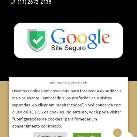
(11) 2672-2138
Valorizamos sua privacidade!
Usamos cookies em nosso site para fornecer a experiência
mais relevante, lembrando suas preferências e visitas
repetidas. Ao clicar em “Aceitar todos”, você concorda com
© 2007 – 2025 – ImpressionModaFesta | Rua Serra de
o uso de TODOS os cookies. No entanto, você pode visitar
Japi, 1332 – Tatuapé – São Paulo/SP – CNPJ:
"Configurações de cookies" para fornecer um
09.271.257/0001-52 |
consentimento controlado.
0
Site criado por
Bruno Gontijo
Configurações
Aceitar todos