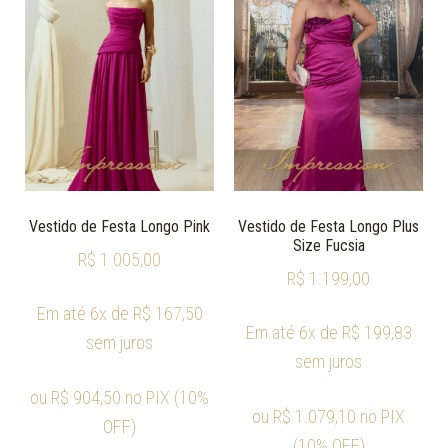
Vestido de Festa Longo Pink
Vestido de Festa Longo Plus
Size Fucsia
R$
1.005,00
R$
1.199,00
Em até 6x de
R$
167,50
Em até 6x de
R$
199,83
sem juros
sem juros
ou
R$
904,50
no PIX (10%
ou
R$
1.079,10
no PIX
OFF)
(10% OFF)