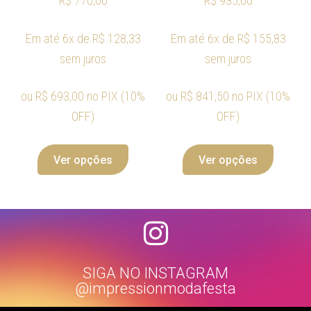
R$
770,00
R$
935,00
Em até 6x de
R$
128,33
Em até 6x de
R$
155,83
sem juros
sem juros
ou
R$
693,00
no PIX (10%
ou
R$
841,50
no PIX (10%
OFF)
OFF)
Ver opções
Ver opções
SIGA NO INSTAGRAM
@impressionmodafesta