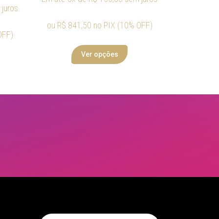
juros
ou
R$
841,50
no PIX (10% OFF)
OFF)
Ver opções