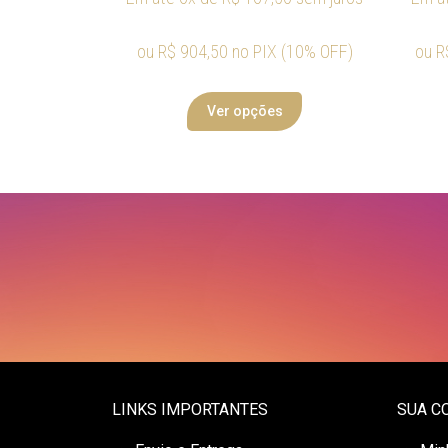
ou
R$
904,50
no PIX (10% OFF)
ou
R
Ver opções
LINKS IMPORTANTES
SUA C