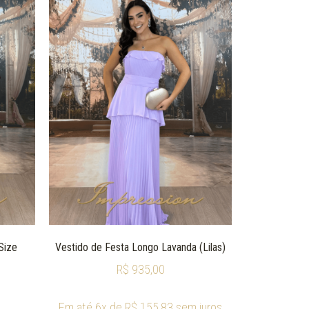
Size
Vestido de Festa Longo Lavanda (Lilas)
R$
935,00
Em até 6x de
R$
155,83
sem juros