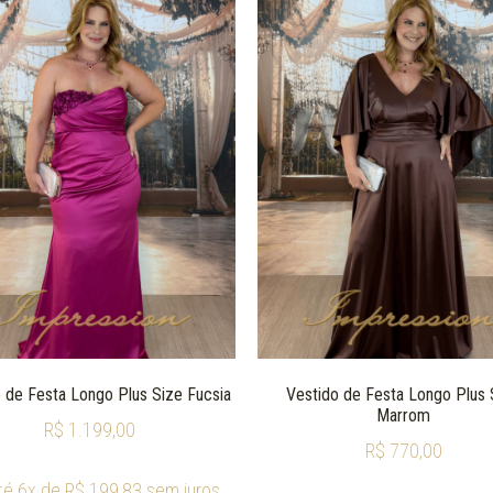
 de Festa Longo Plus Size Fucsia
Vestido de Festa Longo Plus 
Marrom
R$
1.199,00
R$
770,00
té 6x de
R$
199,83
sem juros