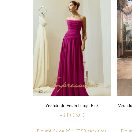
Vestido de Festa Longo Pink
Vestido
R$
1.005,00
Em até 6x de
R$
167,50
sem juros
Em a