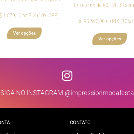
Em até 6x de
R$
128,33
sem 
$
1.079,10
no PIX (10% OFF)
ou
R$
693,00
no PIX (10% 
Ver opções
Ver opções
SIGA NO INSTAGRAM @impressionmodafesta
ONTA
CONTATO