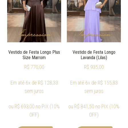
Vestido de Festa Longo Plus
Vestido de Festa Longo
Size Marrom
Lavanda (Lilas)
R$
770,00
R$
935,00
Em até 6x de
R$
128,33
Em até 6x de
R$
155,83
sem juros
sem juros
ou
R$
693,00
no PIX (10%
ou
R$
841,50
no PIX (10%
OFF)
OFF)