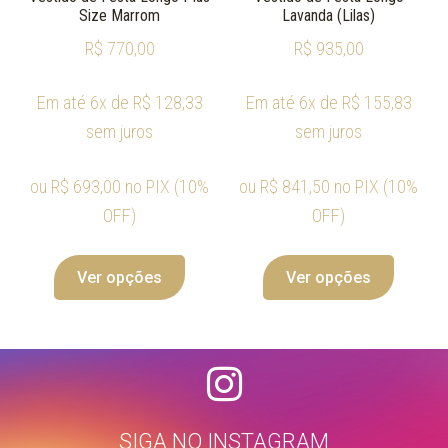
Size Marrom
Lavanda (Lilas)
R$
770,00
R$
935,00
Em até 6x de
R$
128,33
Em até 6x de
R$
155,83
sem juros
sem juros
ou
R$
693,00
no PIX (10%
ou
R$
841,50
no PIX (10%
OFF)
OFF)
Ver opções
Ver opções
SIGA NO INSTAGRAM