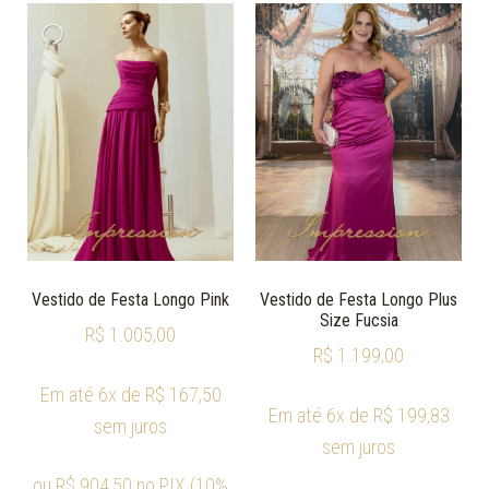
Vestido de Festa Longo Pink
Vestido de Festa Longo Plus
Size Fucsia
R$
1.005,00
R$
1.199,00
Em até 6x de
R$
167,50
Em até 6x de
R$
199,83
sem juros
sem juros
ou
R$
904,50
no PIX (10%