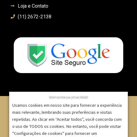
Loja e Contato
(11) 2672-2138
Valorizamos sua privacidade!
Usamos cookies em nosso site para fornecer a experiência
mais relevante, lembrando suas preferências e visitas
repetidas. Ao clicar em “Aceitar todos”, você concorda com
© 2007 – 2025 – ImpressionModaFesta | Rua Serra de
o uso de TODOS os cookies. No entanto, você pode visitar
Japi, 1332 – Tatuapé – São Paulo/SP – CNPJ:
"Configurações de cookies" para fornecer um
09.271.257/0001-52 |