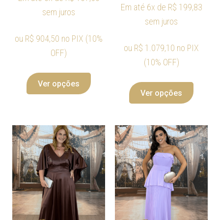
Em até 6x de
R$
199,83
sem juros
sem juros
ou
R$
904,50
no PIX (10%
ou
R$
1.079,10
no PIX
OFF)
(10% OFF)
Ver opções
Ver opções