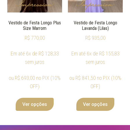
Vestido de Festa Longo Plus
Vestido de Festa Longo
Size Marrom
Lavanda (Lilas)
R$
770,00
R$
935,00
Em até 6x de
R$
128,33
Em até 6x de
R$
155,83
sem juros
sem juros
ou
R$
693,00
no PIX (10%
ou
R$
841,50
no PIX (10%
OFF)
OFF)
Ver opções
Ver opções