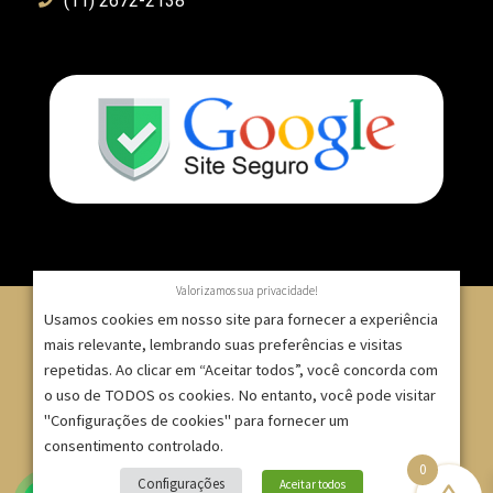
(11) 2672-2138
Valorizamos sua privacidade!
Usamos cookies em nosso site para fornecer a experiência
mais relevante, lembrando suas preferências e visitas
repetidas. Ao clicar em “Aceitar todos”, você concorda com
© 2007 – 2025 – ImpressionModaFesta | Rua Serra de
o uso de TODOS os cookies. No entanto, você pode visitar
Japi, 1332 – Tatuapé – São Paulo/SP – CNPJ:
"Configurações de cookies" para fornecer um
09.271.257/0001-52 |
consentimento controlado.
0
Site criado por
Bruno Gontijo
Configurações
Aceitar todos