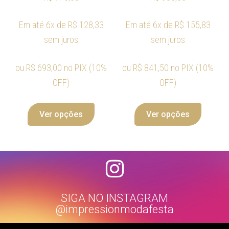
Em até 6x de
R$
128,33
Em até 6x de
R$
155,83
sem juros
sem juros
ou
R$
693,00
no PIX (10%
ou
R$
841,50
no PIX (10%
OFF)
OFF)
Ver opções
Ver opções
SIGA NO INSTAGRAM
@impressionmodafesta