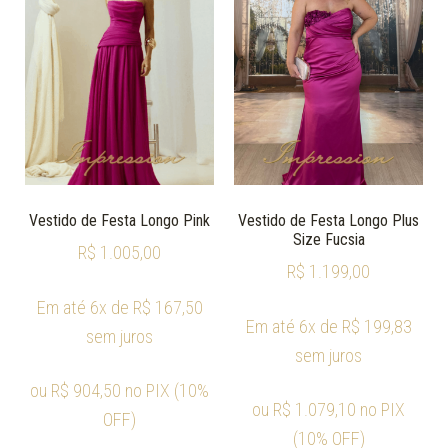
Vestido de Festa Longo Pink
Vestido de Festa Longo Plus
Size Fucsia
R$
1.005,00
R$
1.199,00
Em até 6x de
R$
167,50
Em até 6x de
R$
199,83
sem juros
sem juros
ou
R$
904,50
no PIX (10%
ou
R$
1.079,10
no PIX
OFF)
(10% OFF)