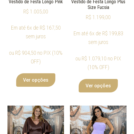
Vestido de Festa Longo Pink
Vestido de Festa Longo Plus
Size Fucsia
R$
1.005,00
R$
1.199,00
Em até 6x de
R$
167,50
Em até 6x de
R$
199,83
sem juros
sem juros
ou
R$
904,50
no PIX (10%
ou
R$
1.079,10
no PIX
OFF)
(10% OFF)
Ver opções
Ver opções