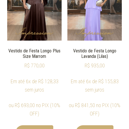
Vestido de Festa Longo Plus
Vestido de Festa Longo
Size Marrom
Lavanda (Lilas)
R$
770,00
R$
935,00
Em até 6x de
R$
128,33
Em até 6x de
R$
155,83
sem juros
sem juros
ou
R$
693,00
no PIX (10%
ou
R$
841,50
no PIX (10%
OFF)
OFF)