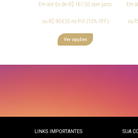
Em até 6x de
R$
167,50
sem juros
Em a
ou
R$
904,50
no PIX (10% OFF)
ou
R
Ver opções
LINKS IMPORTANTES
SUA C