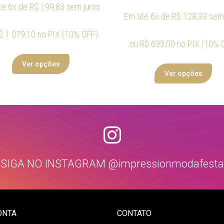
té 6x de
R$
199,83
sem juros
Em até 6x de
R$
128,33
sem 
$
1.079,10
no PIX (10% OFF)
ou
R$
693,00
no PIX (10% 
Ver opções
Ver opções
SIGA NO INSTAGRAM @impressionmodafesta
ONTA
CONTATO