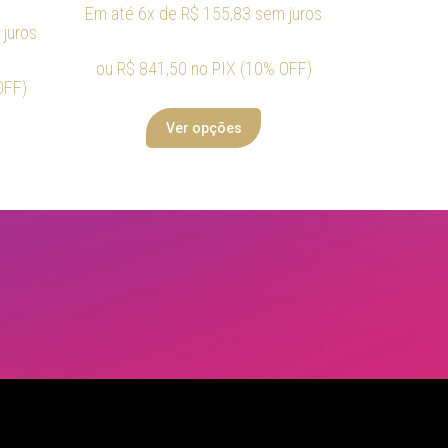
Em até 6x de
R$
155,83
sem juros
juros
ou
R$
841,50
no PIX (10% OFF)
OFF)
Ver opções