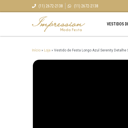
(11) 2672-2138
(11) 2672-2138
VESTIDOS D
Início
»
Loja
»
Vestido de Festa Longo Azul Serenity Detalhe 