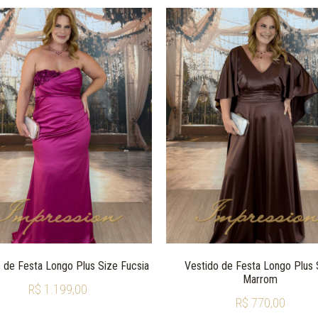
 de Festa Longo Plus Size Fucsia
Vestido de Festa Longo Plus 
Marrom
R$
1.199,00
R$
770,00