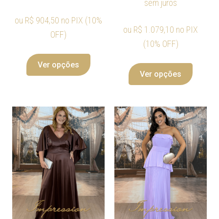
sem juros
ou
R$
904,50
no PIX (10%
ou
R$
1.079,10
no PIX
OFF)
(10% OFF)
Ver opções
Ver opções