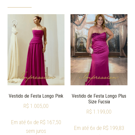
Vestido de Festa Longo Pink
Vestido de Festa Longo Plus
Size Fucsia
R$
1.005,00
R$
1.199,00
Em até 6x de
R$
167,50
Em até 6x de
R$
199,83
sem juros