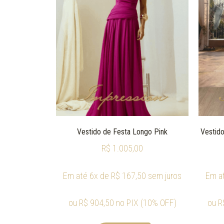
Vestido de Festa Longo Pink
Vestido
R$
1.005,00
Em até 6x de
R$
167,50
sem juros
Em a
ou
R$
904,50
no PIX (10% OFF)
ou
R