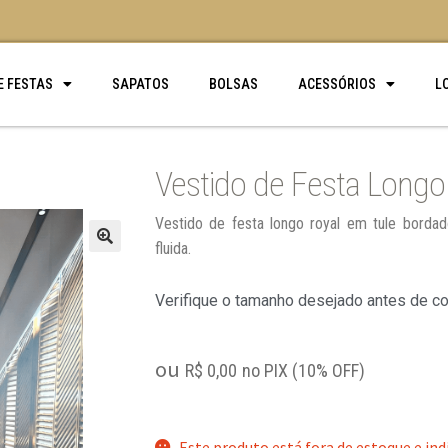
E FESTAS
SAPATOS
BOLSAS
ACESSÓRIOS
L
Vestido de Festa Longo
Vestido de festa longo royal em tule borda
fluida.
🔍
Verifique o tamanho desejado antes de c
ou
R$
0,00
no PIX (10% OFF)
Este produto está fora de estoque e ind