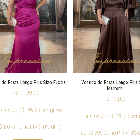
 de Festa Longo Plus Size Fucsia
Vestido de Festa Longo Plus 
Marrom
R$
1.199,00
R$
770,00
té 6x de
R$
199,83
sem juros
Em até 6x de
R$
128,33
sem 
$
1.079,10
no PIX (10% OFF)
ou
R$
693,00
no PIX (10% 