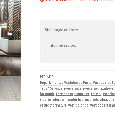
Simulação de frete
REF
2498
Departamentos
Vestidos de Festa
,
Vestidos de F
Tags
15anos
,
aniversario
,
aniversarios
,
azulroyal
formanda
,
formandas
,
formatura
,
formei
,
madrin
madrinhaderoyal
,
madrinhas
,
madrinhasdeazul
,
v
vestidoformatura
,
vestidolongo
,
vestidoparamad