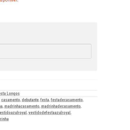
esta Longos
,
casamento
,
debutante
,
festa
,
festadecasamento
,
ha
,
madrinhacasamento
,
madrinhadecasamento
,
estidoazulroyal
,
vestidodefestaazulroyal
,
rinha