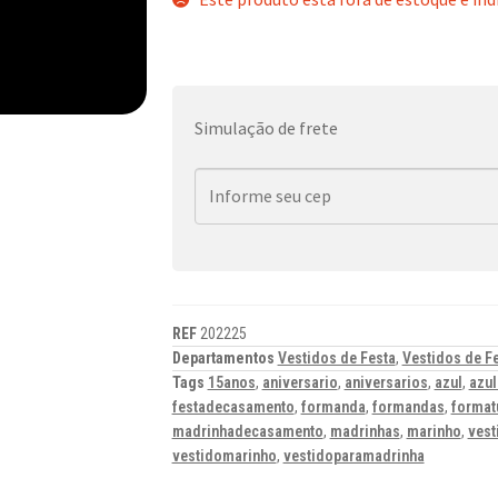
Simulação de frete
REF
202225
Departamentos
Vestidos de Festa
,
Vestidos de F
Tags
15anos
,
aniversario
,
aniversarios
,
azul
,
azu
festadecasamento
,
formanda
,
formandas
,
format
madrinhadecasamento
,
madrinhas
,
marinho
,
vest
vestidomarinho
,
vestidoparamadrinha