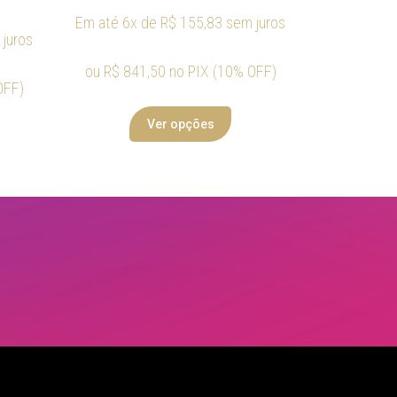
Em até 6x de
R$
155,83
sem juros
juros
ou
R$
841,50
no PIX (10% OFF)
OFF)
Ver opções