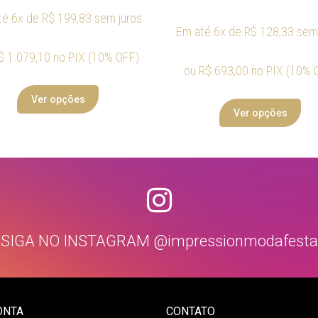
té 6x de
R$
199,83
sem juros
Em até 6x de
R$
128,33
sem 
$
1.079,10
no PIX (10% OFF)
ou
R$
693,00
no PIX (10% 
Ver opções
Ver opções
SIGA NO INSTAGRAM @impressionmodafesta
ONTA
CONTATO