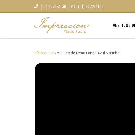
(11) 2672-2138
(11) 2672-2138
VESTIDOS D
Início
»
Loja
»
Vestido de Festa Longo Azul Marinho