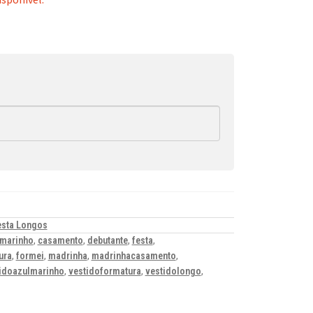
esta Longos
lmarinho
,
casamento
,
debutante
,
festa
,
ura
,
formei
,
madrinha
,
madrinhacasamento
,
idoazulmarinho
,
vestidoformatura
,
vestidolongo
,