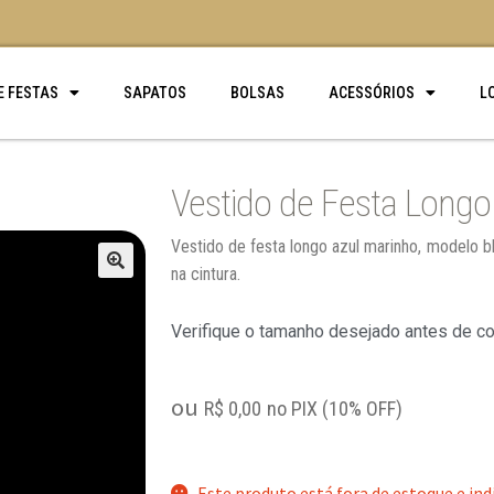
E FESTAS
SAPATOS
BOLSAS
ACESSÓRIOS
L
Vestido de Festa Longo
Vestido de festa longo azul marinho, modelo b
na cintura.
🔍
Verifique o tamanho desejado antes de c
ou
R$
0,00
no PIX (10% OFF)
Este produto está fora de estoque e ind