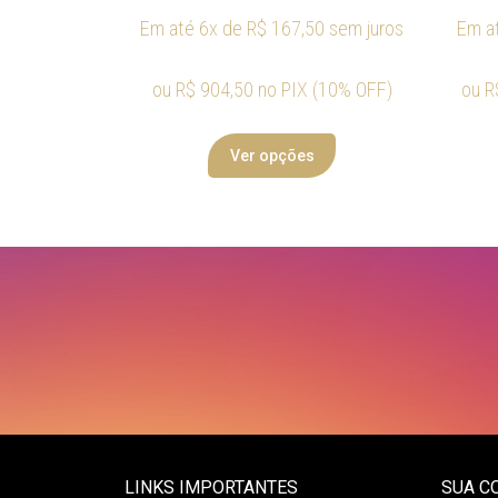
Em até 6x de
R$
167,50
sem juros
Em a
ou
R$
904,50
no PIX (10% OFF)
ou
R
Ver opções
LINKS IMPORTANTES
SUA C