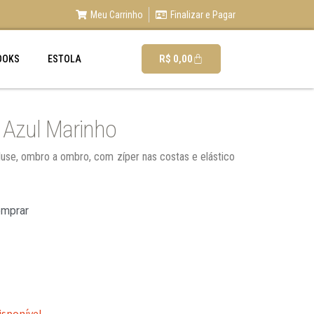
Meu Carrinho
Finalizar e Pagar
R$
0,00
OOKS
ESTOLA
 Azul Marinho
luse, ombro a ombro, com zíper nas costas e elástico
omprar
isponível.