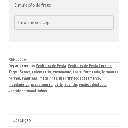
Simulação de frete
REF
2060A
Departamentos
Vestidos de Festa
,
Vestidos de Festa Longos
Tags
15anos
,
aniversario
,
casamento
,
festa
,
formanda
,
formatura
,
formei
,
madrinha
,
madrinhas
,
madrinhasdecasamento
,
maedanoiva
,
maedonoivo
,
party
,
vestido
,
vestidodesfesta
,
vestidoparamadrinhas
Descrição