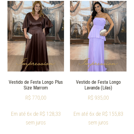
Vestido de Festa Longo Plus
Vestido de Festa Longo
Size Marrom
Lavanda (Lilas)
R$
770,00
R$
935,00
Em até 6x de
R$
128,33
Em até 6x de
R$
155,83
sem juros
sem juros