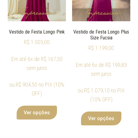
Vestido de Festa Longo Pink
Vestido de Festa Longo Plus
Size Fucsia
R$
1.005,00
R$
1.199,00
Em até 6x de
R$
167,50
Em até 6x de
R$
199,83
sem juros
sem juros
ou
R$
904,50
no PIX (10%
ou
R$
1.079,10
no PIX
OFF)
(10% OFF)
Ver opções
Ver opções