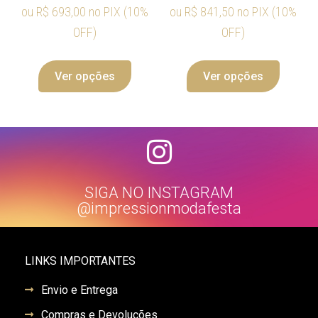
ou
R$
693,00
no PIX (10%
ou
R$
841,50
no PIX (10%
OFF)
OFF)
Ver opções
Ver opções
SIGA NO INSTAGRAM
@impressionmodafesta
LINKS IMPORTANTES
Envio e Entrega
Compras e Devoluções