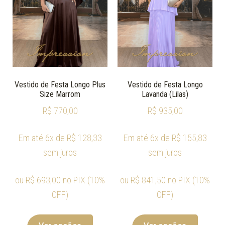
Vestido de Festa Longo Plus
Vestido de Festa Longo
Size Marrom
Lavanda (Lilas)
R$
770,00
R$
935,00
Em até 6x de
R$
128,33
Em até 6x de
R$
155,83
sem juros
sem juros
ou
R$
693,00
no PIX (10%
ou
R$
841,50
no PIX (10%
OFF)
OFF)