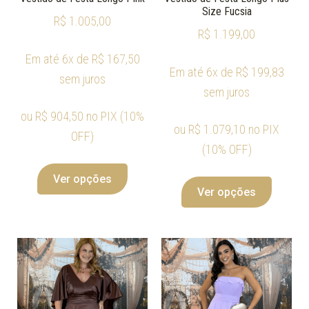
Size Fucsia
R$
1.005,00
R$
1.199,00
Em até 6x de
R$
167,50
Em até 6x de
R$
199,83
sem juros
sem juros
ou
R$
904,50
no PIX (10%
ou
R$
1.079,10
no PIX
OFF)
(10% OFF)
Ver opções
Ver opções