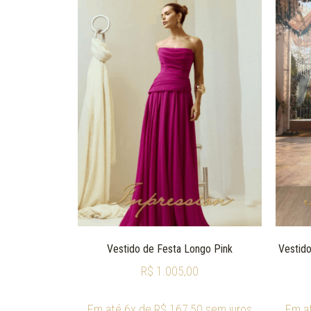
Vestido de Festa Longo Pink
Vestido
R$
1.005,00
Em até 6x de
R$
167,50
sem juros
Em a