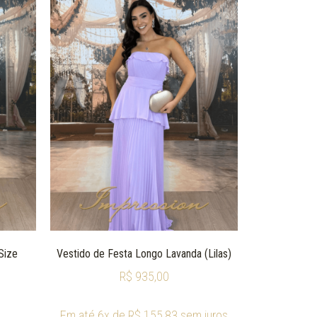
Size
Vestido de Festa Longo Lavanda (Lilas)
R$
935,00
Em até 6x de
R$
155,83
sem juros