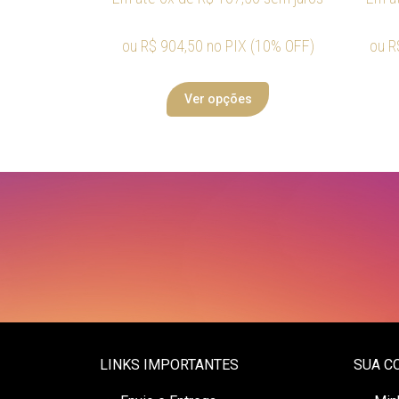
ou
R$
904,50
no PIX (10% OFF)
ou
R
Ver opções
LINKS IMPORTANTES
SUA C