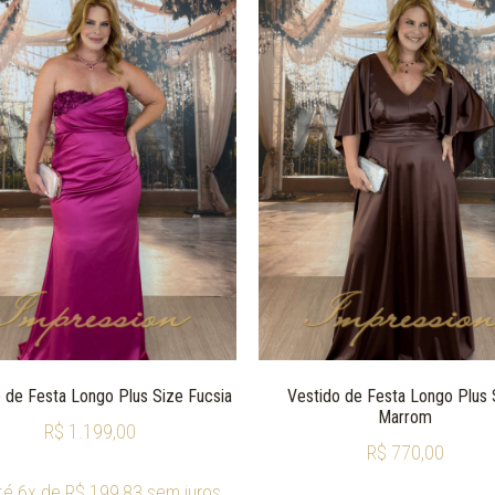
 de Festa Longo Plus Size Fucsia
Vestido de Festa Longo Plus 
Marrom
R$
1.199,00
R$
770,00
té 6x de
R$
199,83
sem juros