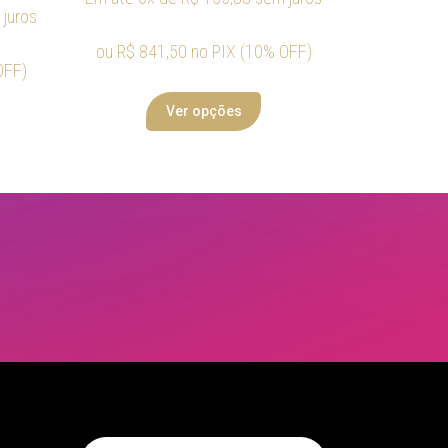
juros
ou
R$
841,50
no PIX (10% OFF)
OFF)
Ver opções