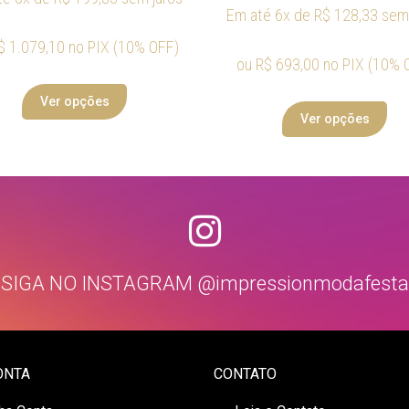
Em até 6x de
R$
128,33
sem 
$
1.079,10
no PIX (10% OFF)
ou
R$
693,00
no PIX (10% 
Ver opções
Ver opções
SIGA NO INSTAGRAM @impressionmodafesta
ONTA
CONTATO