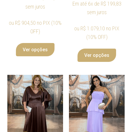
Em até 6x de
R$
199,83
sem juros
sem juros
ou
R$
904,50
no PIX (10%
ou
R$
1.079,10
no PIX
OFF)
(10% OFF)
Ver opções
Ver opções