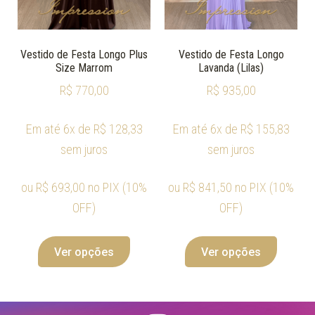
Vestido de Festa Longo Plus
Vestido de Festa Longo
Size Marrom
Lavanda (Lilas)
R$
770,00
R$
935,00
Em até 6x de
R$
128,33
Em até 6x de
R$
155,83
sem juros
sem juros
ou
R$
693,00
no PIX (10%
ou
R$
841,50
no PIX (10%
OFF)
OFF)
Ver opções
Ver opções