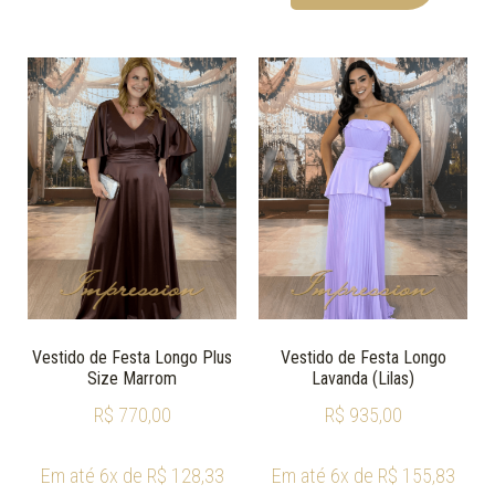
Vestido de Festa Longo Plus
Vestido de Festa Longo
Size Marrom
Lavanda (Lilas)
R$
770,00
R$
935,00
Em até 6x de
R$
128,33
Em até 6x de
R$
155,83