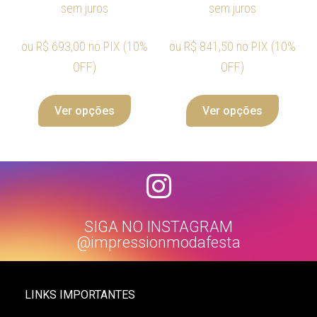
sem juros
sem juros
ou
R$
693,00
no PIX (10%
ou
R$
841,50
no PIX (10%
OFF)
OFF)
Ver opções
Ver opções
SIGA NO INSTAGRAM
@impressionmodafesta
LINKS IMPORTANTES