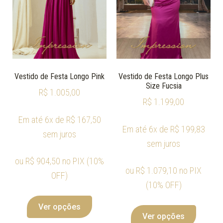
Vestido de Festa Longo Pink
Vestido de Festa Longo Plus
Size Fucsia
R$
1.005,00
R$
1.199,00
Em até 6x de
R$
167,50
Em até 6x de
R$
199,83
sem juros
sem juros
ou
R$
904,50
no PIX (10%
ou
R$
1.079,10
no PIX
OFF)
(10% OFF)
Ver opções
Ver opções