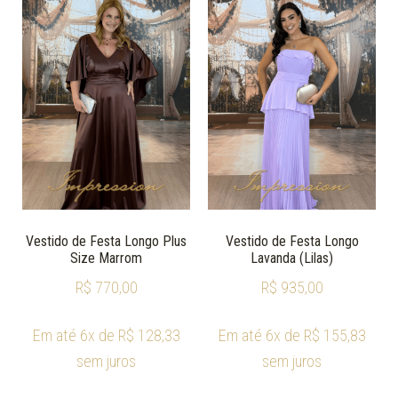
Vestido de Festa Longo Plus
Vestido de Festa Longo
Size Marrom
Lavanda (Lilas)
R$
770,00
R$
935,00
Em até 6x de
R$
128,33
Em até 6x de
R$
155,83
sem juros
sem juros