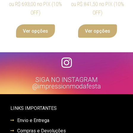
ou
R$
693,00
no PIX (10%
ou
R$
841,50
no PIX (10%
OFF)
OFF)
Ver opções
Ver opções
SIGA NO INSTAGRAM
@impressionmodafesta
LINKS IMPORTANTES
Envio e Entrega
Compras e Devoluções