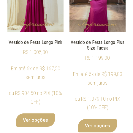
Vestido de Festa Longo Pink
Vestido de Festa Longo Plus
Size Fucsia
R$
1.005,00
R$
1.199,00
Em até 6x de
R$
167,50
Em até 6x de
R$
199,83
sem juros
sem juros
ou
R$
904,50
no PIX (10%
ou
R$
1.079,10
no PIX
OFF)
(10% OFF)
Ver opções
Ver opções