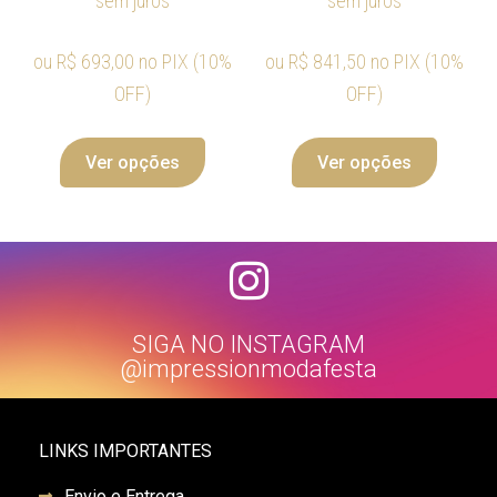
sem juros
sem juros
ou
R$
693,00
no PIX (10%
ou
R$
841,50
no PIX (10%
OFF)
OFF)
Ver opções
Ver opções
SIGA NO INSTAGRAM
@impressionmodafesta
LINKS IMPORTANTES
Envio e Entrega