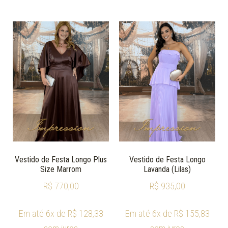
Vestido de Festa Longo Plus
Vestido de Festa Longo
Size Marrom
Lavanda (Lilas)
R$
770,00
R$
935,00
Em até 6x de
R$
128,33
Em até 6x de
R$
155,83