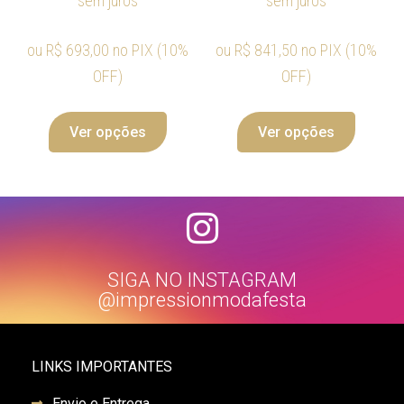
sem juros
sem juros
ou
R$
693,00
no PIX (10%
ou
R$
841,50
no PIX (10%
OFF)
OFF)
Ver opções
Ver opções
SIGA NO INSTAGRAM
@impressionmodafesta
LINKS IMPORTANTES
Envio e Entrega