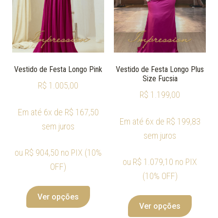
Vestido de Festa Longo Pink
Vestido de Festa Longo Plus
Size Fucsia
R$
1.005,00
R$
1.199,00
Em até 6x de
R$
167,50
Em até 6x de
R$
199,83
sem juros
sem juros
ou
R$
904,50
no PIX (10%
ou
R$
1.079,10
no PIX
OFF)
(10% OFF)
Ver opções
Ver opções