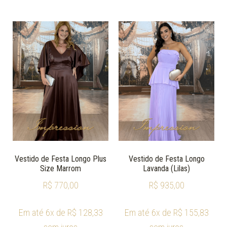
Vestido de Festa Longo Plus
Vestido de Festa Longo
Size Marrom
Lavanda (Lilas)
R$
770,00
R$
935,00
Em até 6x de
R$
128,33
Em até 6x de
R$
155,83