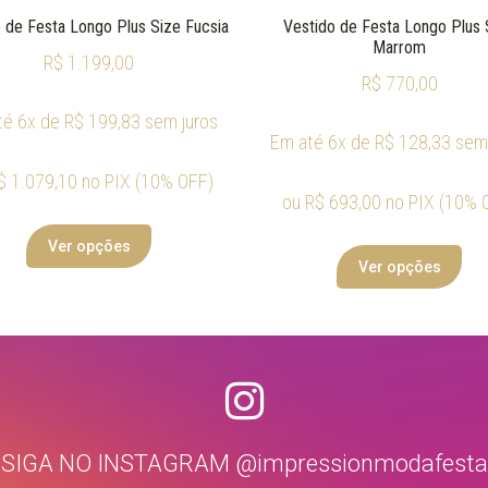
 de Festa Longo Plus Size Fucsia
Vestido de Festa Longo Plus 
Marrom
R$
1.199,00
R$
770,00
té 6x de
R$
199,83
sem juros
Em até 6x de
R$
128,33
sem 
$
1.079,10
no PIX (10% OFF)
ou
R$
693,00
no PIX (10% 
Ver opções
Ver opções
SIGA NO INSTAGRAM @impressionmodafesta