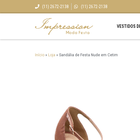
(11) 2672-2138
(11) 2672-2138
VESTIDOS D
Início
»
Loja
»
Sandália de Festa Nude em Cetim