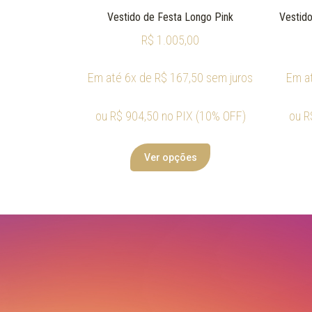
Vestido de Festa Longo Pink
Vestido
R$
1.005,00
Em até 6x de
R$
167,50
sem juros
Em a
ou
R$
904,50
no PIX (10% OFF)
ou
R
Ver opções