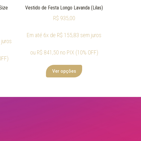
Size
Vestido de Festa Longo Lavanda (Lilas)
R$
935,00
Em até 6x de
R$
155,83
sem juros
juros
ou
R$
841,50
no PIX (10% OFF)
OFF)
Ver opções