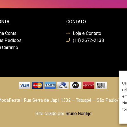
ONTA
CONTATO
ha Conta
Loja e Contato
s Pedidos
(11) 2672-2138
 Carrinho
Us
re
em
daFesta | Rua Serra de Japi, 1332 – Tatuapé – São Paulo/SP
No
fo
Site criado por
Bruno Gontijo