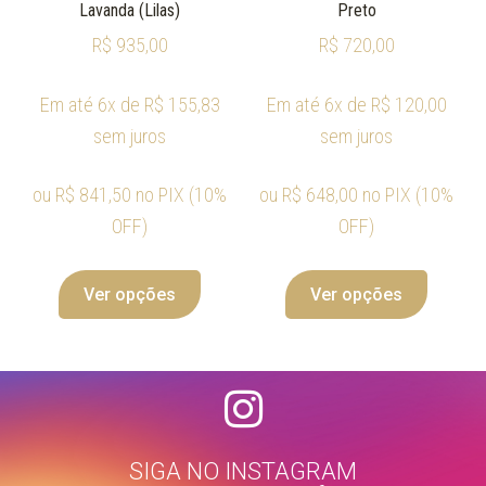
Lavanda (Lilas)
Preto
R$
935,00
R$
720,00
Em até 6x de
R$
155,83
Em até 6x de
R$
120,00
sem juros
sem juros
ou
R$
841,50
no PIX (10%
ou
R$
648,00
no PIX (10%
OFF)
OFF)
Ver opções
Ver opções
SIGA NO INSTAGRAM