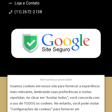
Loja e Contato
(11) 2672-2138
Valorizamos sua privacidade!
Usamos cookies em nosso site para fornecer a experiência
mais relevante, lembrando suas preferências e visitas
© 2007 – 2025 – ImpressionModaFesta | Rua Serra de
repetidas. Ao clicar em “Aceitar todos”, você concorda com
o uso de TODOS os cookies. No entanto, você pode visitar
Japi, 1332 – Tatuapé – São Paulo/SP – CNPJ:
"Configurações de cookies" para fornecer um
09.271.257/0001-52 |