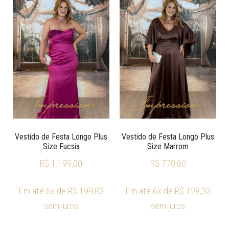
Vestido de Festa Longo Plus
Vestido de Festa Longo Plus
Size Fucsia
Size Marrom
R$
1.199,00
R$
770,00
Em até 6x de
R$
199,83
Em até 6x de
R$
128,33
sem juros
sem juros