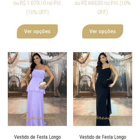
ou
R$
1.079,10
no PIX
ou
R$
693,00
no PIX (10%
(10% OFF)
OFF)
Ver opções
Ver opções
Vestido de Festa Longo
Vestido de Festa Longo