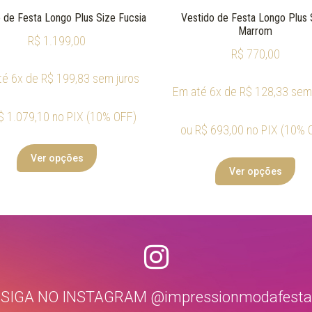
 de Festa Longo Plus Size Fucsia
Vestido de Festa Longo Plus 
Marrom
R$
1.199,00
R$
770,00
té 6x de
R$
199,83
sem juros
Em até 6x de
R$
128,33
sem 
$
1.079,10
no PIX (10% OFF)
ou
R$
693,00
no PIX (10% 
Ver opções
Ver opções
SIGA NO INSTAGRAM @impressionmodafesta