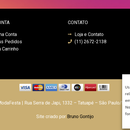
ONTA
CONTATO
ha Conta
Loja e Contato
s Pedidos
(11) 2672-2138
 Carrinho
Us
re
em
daFesta | Rua Serra de Japi, 1332 – Tatuapé – São Paulo/SP
No
fo
Site criado por
Bruno Gontijo