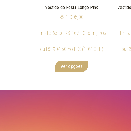
Vestido de Festa Longo Pink
Vestido
R$
1.005,00
Em até 6x de
R$
167,50
sem juros
Em a
ou
R$
904,50
no PIX (10% OFF)
ou
R
Ver opções