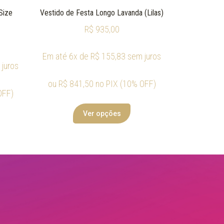
Size
Vestido de Festa Longo Lavanda (Lilas)
R$
935,00
Em até 6x de
R$
155,83
sem juros
juros
ou
R$
841,50
no PIX (10% OFF)
OFF)
Ver opções