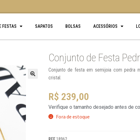
E FESTAS
SAPATOS
BOLSAS
ACESSÓRIOS
L
Conjunto de Festa Ped
Conjunto de festa em semijoia com pedra ma
cristal.
🔍
R$
239,00
Verifique o tamanho desejado antes de c
Fora de estoque
REF
18962