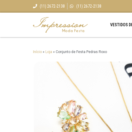
(11) 2672-2138
(11) 2672-2138
VESTIDOS D
Início
»
Loja
»
Conjunto de Festa Pedras Roxo