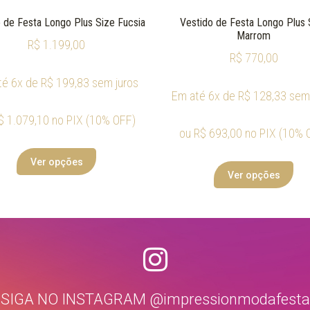
 de Festa Longo Plus Size Fucsia
Vestido de Festa Longo Plus 
Marrom
R$
1.199,00
R$
770,00
té 6x de
R$
199,83
sem juros
Em até 6x de
R$
128,33
sem 
$
1.079,10
no PIX (10% OFF)
ou
R$
693,00
no PIX (10% 
Ver opções
Ver opções
SIGA NO INSTAGRAM @impressionmodafesta