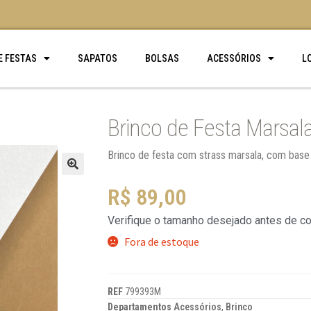
E FESTAS
SAPATOS
BOLSAS
ACESSÓRIOS
L
Brinco de Festa Marsal
Brinco de festa com strass marsala, com base
🔍
R$
89,00
Verifique o tamanho desejado antes de c
Fora de estoque
REF
799393M
Departamentos
Acessórios
,
Brinco