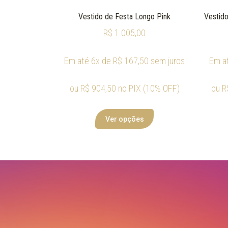
Vestido de Festa Longo Pink
Vestido
R$
1.005,00
Em até 6x de
R$
167,50
sem juros
Em a
ou
R$
904,50
no PIX (10% OFF)
ou
R
Ver opções