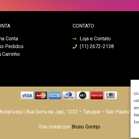
ONTA
CONTATO
ha Conta
Loja e Contato
s Pedidos
(11) 2672-2138
 Carrinho
Us
re
em
daFesta | Rua Serra de Japi, 1332 – Tatuapé – São Paulo/SP
No
fo
Site criado por
Bruno Gontijo