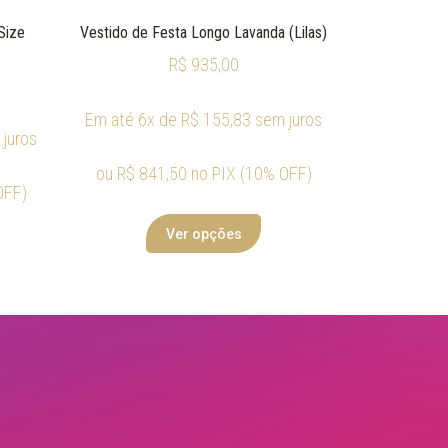
Size
Vestido de Festa Longo Lavanda (Lilas)
R$
935,00
Em até 6x de
R$
155,83
sem juros
juros
ou
R$
841,50
no PIX (10% OFF)
OFF)
Ver opções