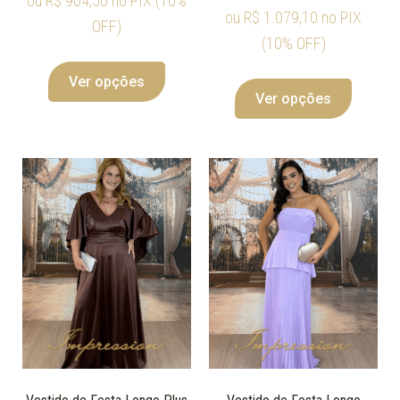
ou
R$
904,50
no PIX (10%
ou
R$
1.079,10
no PIX
OFF)
(10% OFF)
Ver opções
Ver opções