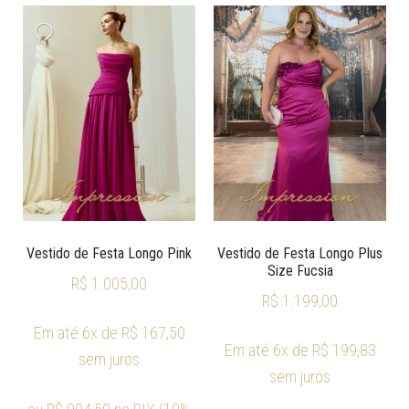
Vestido de Festa Longo Pink
Vestido de Festa Longo Plus
Size Fucsia
R$
1.005,00
R$
1.199,00
Em até 6x de
R$
167,50
Em até 6x de
R$
199,83
sem juros
sem juros