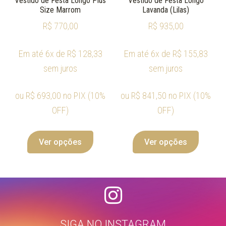
Vestido de Festa Longo Plus
Vestido de Festa Longo
Size Marrom
Lavanda (Lilas)
R$
770,00
R$
935,00
Em até 6x de
R$
128,33
Em até 6x de
R$
155,83
sem juros
sem juros
ou
R$
693,00
no PIX (10%
ou
R$
841,50
no PIX (10%
OFF)
OFF)
Ver opções
Ver opções
SIGA NO INSTAGRAM