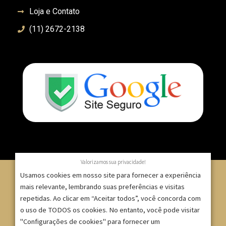
Loja e Contato
(11) 2672-2138
Valorizamos sua privacidade!
Usamos cookies em nosso site para fornecer a experiência
mais relevante, lembrando suas preferências e visitas
repetidas. Ao clicar em “Aceitar todos”, você concorda com
© 2007 – 2025 – ImpressionModaFesta | Rua Serra de
o uso de TODOS os cookies. No entanto, você pode visitar
Japi, 1332 – Tatuapé – São Paulo/SP – CNPJ:
"Configurações de cookies" para fornecer um