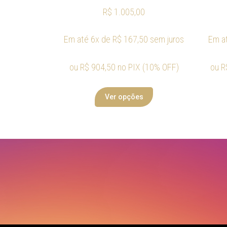
R$
1.005,00
Em até 6x de
R$
167,50
sem juros
Em a
ou
R$
904,50
no PIX (10% OFF)
ou
R
Ver opções