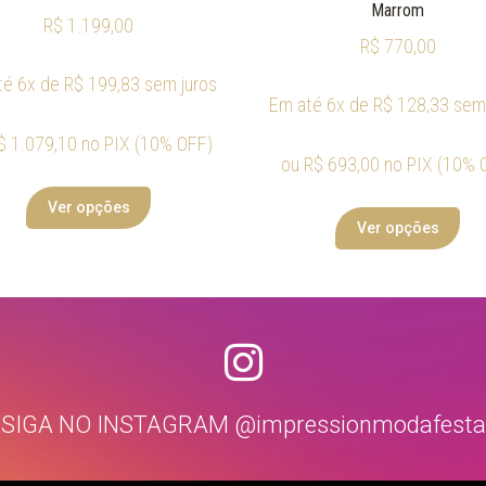
Marrom
R$
1.199,00
R$
770,00
té 6x de
R$
199,83
sem juros
Em até 6x de
R$
128,33
sem 
$
1.079,10
no PIX (10% OFF)
ou
R$
693,00
no PIX (10% 
Ver opções
Ver opções
SIGA NO INSTAGRAM @impressionmodafesta