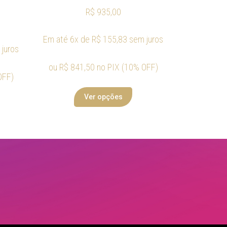
R$
935,00
Em até 6x de
R$
155,83
sem juros
juros
ou
R$
841,50
no PIX (10% OFF)
OFF)
Ver opções