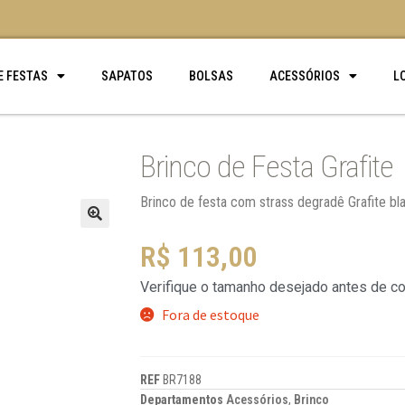
E FESTAS
SAPATOS
BOLSAS
ACESSÓRIOS
L
Brinco de Festa Grafite
Brinco de festa com strass degradê Grafite bl
🔍
R$
113,00
Verifique o tamanho desejado antes de c
Fora de estoque
REF
BR7188
Departamentos
Acessórios
,
Brinco