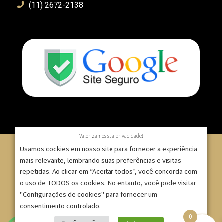
(11) 2672-2138
Valorizamos sua privacidade!
Usamos cookies em nosso site para fornecer a experiência
mais relevante, lembrando suas preferências e visitas
repetidas. Ao clicar em “Aceitar todos”, você concorda com
© 2007 – 2025 – ImpressionModaFesta | Rua Serra de
o uso de TODOS os cookies. No entanto, você pode visitar
Japi, 1332 – Tatuapé – São Paulo/SP – CNPJ:
"Configurações de cookies" para fornecer um
09.271.257/0001-52 |
consentimento controlado.
0