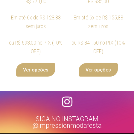
R$
770,00
R$
935,00
Em até 6x de
R$
128,33
Em até 6x de
R$
155,83
sem juros
sem juros
ou
R$
693,00
no PIX (10%
ou
R$
841,50
no PIX (10%
OFF)
OFF)
Ver opções
Ver opções
SIGA NO INSTAGRAM
@impressionmodafesta