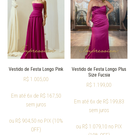
Vestido de Festa Longo Pink
Vestido de Festa Longo Plus
Size Fucsia
R$
1.005,00
R$
1.199,00
Em até 6x de
R$
167,50
Em até 6x de
R$
199,83
sem juros
sem juros
ou
R$
904,50
no PIX (10%
ou
R$
1.079,10
no PIX
OFF)