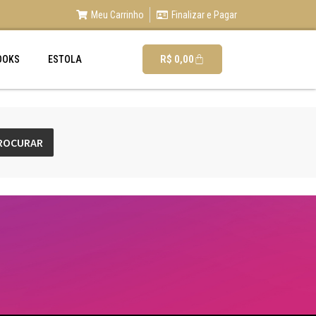
Meu Carrinho
Finalizar e Pagar
R$
0,00
OOKS
ESTOLA
ROCURAR