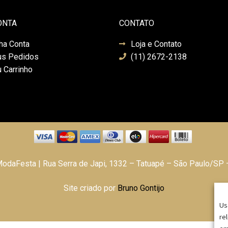
ONTA
CONTATO
ha Conta
Loja e Contato
s Pedidos
(11) 2672-2138
 Carrinho
daFesta | Rua Serra de Japi, 1332 – Tatuapé – São Paulo/SP
Site criado por
Bruno Gontijo
Us
re