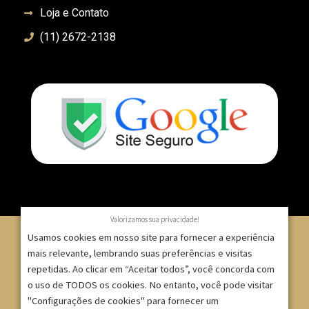
Loja e Contato
(11) 2672-2138
Valorizamos sua privacidade!
Usamos cookies em nosso site para fornecer a experiência
mais relevante, lembrando suas preferências e visitas
repetidas. Ao clicar em “Aceitar todos”, você concorda com
© 2007 – 2025 – ImpressionModaFesta | Rua Serra de
o uso de TODOS os cookies. No entanto, você pode visitar
Japi, 1332 – Tatuapé – São Paulo/SP – CNPJ:
"Configurações de cookies" para fornecer um
09.271.257/0001-52 |