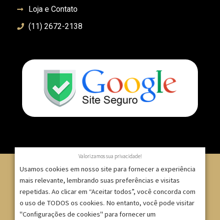
Loja e Contato
(11) 2672-2138
Valorizamos sua privacidade!
Usamos cookies em nosso site para fornecer a experiência
mais relevante, lembrando suas preferências e visitas
repetidas. Ao clicar em “Aceitar todos”, você concorda com
© 2007 – 2025 – ImpressionModaFesta | Rua Serra de
o uso de TODOS os cookies. No entanto, você pode visitar
Japi, 1332 – Tatuapé – São Paulo/SP – CNPJ:
"Configurações de cookies" para fornecer um
09.271.257/0001-52 |