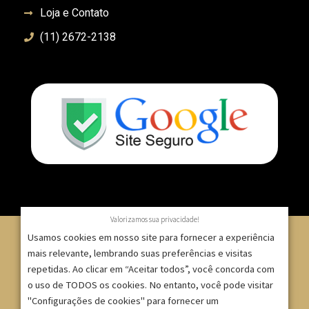
Loja e Contato
(11) 2672-2138
Valorizamos sua privacidade!
Usamos cookies em nosso site para fornecer a experiência
mais relevante, lembrando suas preferências e visitas
repetidas. Ao clicar em “Aceitar todos”, você concorda com
© 2007 – 2025 – ImpressionModaFesta | Rua Serra de
o uso de TODOS os cookies. No entanto, você pode visitar
Japi, 1332 – Tatuapé – São Paulo/SP – CNPJ:
"Configurações de cookies" para fornecer um
09.271.257/0001-52 |