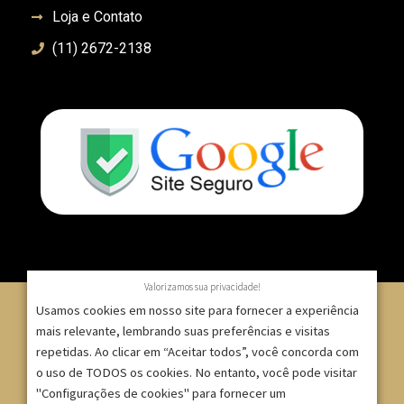
Loja e Contato
(11) 2672-2138
Valorizamos sua privacidade!
Usamos cookies em nosso site para fornecer a experiência
mais relevante, lembrando suas preferências e visitas
repetidas. Ao clicar em “Aceitar todos”, você concorda com
© 2007 – 2025 – ImpressionModaFesta | Rua Serra de
o uso de TODOS os cookies. No entanto, você pode visitar
Japi, 1332 – Tatuapé – São Paulo/SP – CNPJ:
"Configurações de cookies" para fornecer um
09.271.257/0001-52 |