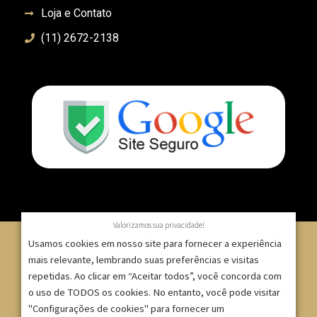
Loja e Contato
(11) 2672-2138
Valorizamos sua privacidade!
Usamos cookies em nosso site para fornecer a experiência
mais relevante, lembrando suas preferências e visitas
repetidas. Ao clicar em “Aceitar todos”, você concorda com
© 2007 – 2025 – ImpressionModaFesta | Rua Serra de
o uso de TODOS os cookies. No entanto, você pode visitar
Japi, 1332 – Tatuapé – São Paulo/SP – CNPJ:
"Configurações de cookies" para fornecer um
09.271.257/0001-52 |